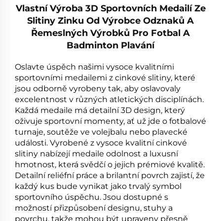
Vlastní Výroba 3D Sportovních Medailí Ze
Slitiny Zinku Od Výrobce Odznaků A
Řemeslných Výrobků Pro Fotbal A
Badminton Plavání
Oslavte úspěch našimi vysoce kvalitními
sportovními medailemi z cinkové slitiny, které
jsou odborně vyrobeny tak, aby oslavovaly
excelentnost v různých atletických disciplínách.
Každá medaile má detailní 3D design, který
oživuje sportovní momenty, ať už jde o fotbalové
turnaje, soutěže ve volejbalu nebo plavecké
události. Vyrobené z vysoce kvalitní cinkové
slitiny nabízejí medaile odolnost a luxusní
hmotnost, která svědčí o jejich prémiové kvalitě.
Detailní reliéfní práce a brilantní povrch zajistí, že
každý kus bude vynikat jako trvalý symbol
sportovního úspěchu. Jsou dostupné s
možností přizpůsobení designu, stuhy a
povrchu, takže mohou být upraveny přesně