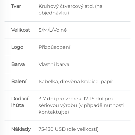
Tvar
Kruhový čtvercový atd. (na
objednávku)
Velikost
S/M/L/Volně
Logo
Přizpůsobení
Barva
Vlastní barva
Balení
Kabelka, dřevěná krabice, papír
Dodací
3-7 dní pro vzorek; 12-15 dní pro
lhůta
sériovou výrobu (v případě nutnosti
kontaktujte)
Náklady
75-130 USD (dle velikosti)