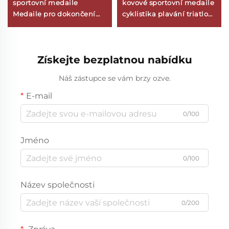
sportovní medaile
kovové sportovní medaile
Medaile pro dokončení
cyklistika plavání triatlon
závodu Běžecký maraton
závodní kolo medaile
Zábavné běhání Kovové
medaile se šňůrou
Získejte bezplatnou nabídku
Náš zástupce se vám brzy ozve.
E-mail
0/100
Jméno
0/100
Název společnosti
0/200