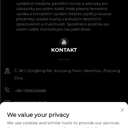
vyráběné medaile, pamětní mince a odznaky pro
zákazníky po celém světě. Naše přesná řemeslná
výroba a kompletní výrobní řetězec zajišťují kovové
předměty vysoké kvality s bohatým detailním
zpracováním a trvanlivostí. Spoléháno podniky po
celém světě. Kontaktujte nás ještě dnes!
KONTAKT
Č. 38-1, Qingfeng Rd., Kunyang Town, Wenzhou, Zhejiang,
Čína
+86-13566226686
[email protected]
We value your privacy
We use cookies and similar tools to provide our services.
Copyright © 2026 Wenzhou Fengke Crafts Co., Ltd. Všechna práva