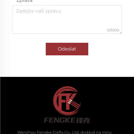
Zpráva
0/1000
Odeslat
Wenzhou Fengke Crafts Co., Ltd. dodává na míru