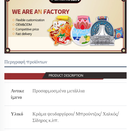
Περιγραφή προϊόντων
Αντικε
Προσαρμοσμένα μετάλλια
ίμενο
Υλικό
Κράμα ψευδαργύρου/ Μπρούντζος/ Χαλκός/
Σίδηρος κ.λπ.