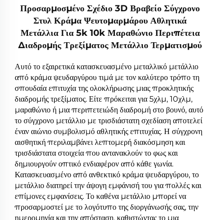
Προσαρμοσμένο Σχέδιο 3D Βραβείο Σύγχρονο
Στυλ Κράμα Ψευτομαρμάρου Αθλητικά
Μετάλλια Για 5k 10k Μαραθώνιο Περιπέτεια
Διαδρομής Τρεξίματος Μετάλλιο Τερματισμού
Αυτό το εξαιρετικά κατασκευασμένο μεταλλικό μετάλλιο
από κράμα ψευδαργύρου τιμά με τον καλύτερο τρόπο τη
σπουδαία επιτυχία της ολοκλήρωσης μιας προκλητικής
διαδρομής τρεξίματος. Είτε πρόκειται για 5χλμ, 10χλμ,
μαραθώνιο ή μια περιπετειώδη διαδρομή στο βουνό, αυτό
το σύγχρονο μετάλλιο με τρισδιάστατη σχεδίαση αποτελεί
έναν αιώνιο συμβολισμό αθλητικής επιτυχίας. Η σύγχρονη
αισθητική περιλαμβάνει λεπτομερή διακόσμηση και
τρισδιάστατα στοιχεία που αντανακλούν το φως και
δημιουργούν οπτικό ενδιαφέρον από κάθε γωνία.
Κατασκευασμένο από ανθεκτικό κράμα ψευδαργύρου, το
μετάλλιο διατηρεί την άψογη εμφάνισή του για πολλές και
επίμονες εμφανίσεις. Το καθένα μετάλλιο μπορεί να
προσαρμοστεί με το λογότυπο της διοργάνωσής σας, την
ημερομηνία και την απόσταση, καθιστώντας το μια