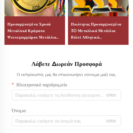
Προσαρμοσμένα Χρυσά
Ποιότητας Προσαρμοσμένα
Μεταλλικά Κράματα
3D Μεταλλικά Μετάλλια
Ψευτομαρμάρου Μετάλλια
Βόλεϊ Αθλητικά
Σύγχρονη Φινγκ Σούι 2D 3D
Προσωποποιημένα
Ποδόσφαιρο Βόλεϊ Βραβεία
Εορταστικά Βραβείο
για Αθλητικούς Διαγωνισμούς
Μετάλλιο Από Κράμα
Λάβετε Δωρεάν Προσφορά
Λογότυπο Προσωποποίηση
Ψευδαργύρου
Ο εκπρόσωπός μας θα επικοινωνήσει σύντομα μαζί σας.
Ηλεκτρονικό ταχυδρομείο
0/100
Όνομα
0/100