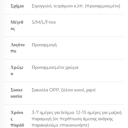
Σχήμα
Στρογγυλό, τετράγωνο κ.λπ. (προσαρμοσμένο)
Μέγεθ
S/M/L/Free
ος
Λογότυ
Προσαρμογή
πο
Χρώμ
Προσαρμοσμένο χρώμα
α
Συσκε
Σακούλα OPP, ξύλινο κουτί, χαρτί
υασία
Χρόνο
3-7 ημέρες για δείγμα· 12-15 ημέρες για μαζική
ς
παραγωγή (σε περίπτωση άμεσης ανάγκης
παράδ
παρακαλούμε επικοινωνήστε)