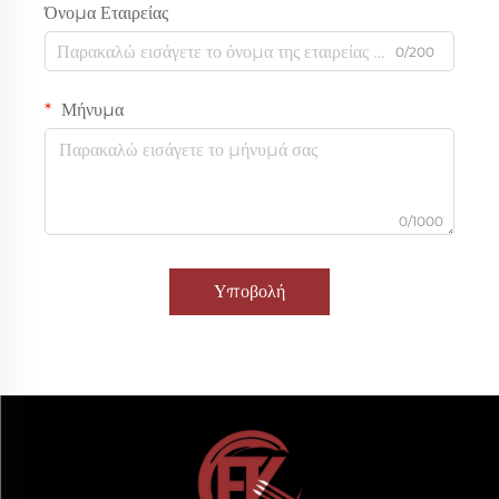
Όνομα Εταιρείας
0/200
Μήνυμα
0/1000
Υποβολή