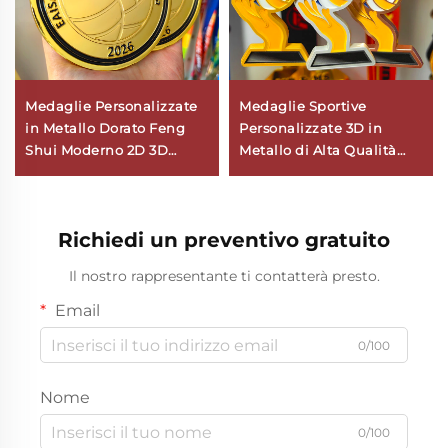
Medaglie Personalizzate
Medaglie Sportive
in Metallo Dorato Feng
Personalizzate 3D in
Shui Moderno 2D 3D
Metallo di Alta Qualità
Calcio Pallavolo Premi per
Pallavolo Premi
Competizioni Sportive
Personalizzati
Personalizzazione Logo
Commemorativi Medaglia
Richiedi un preventivo gratuito
in Lega di Zinco
Il nostro rappresentante ti contatterà presto.
Email
0/100
Nome
0/100