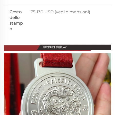
Costo
75-130 USD (vedi dimensioni)
dello
stamp
o