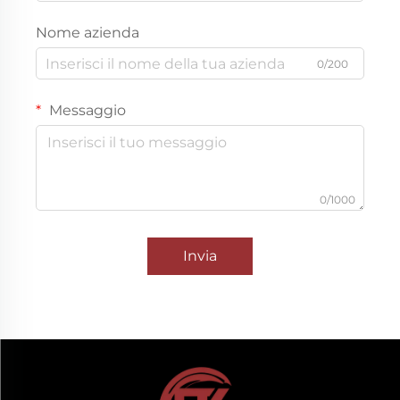
Nome azienda
0/200
Messaggio
0/1000
Invia