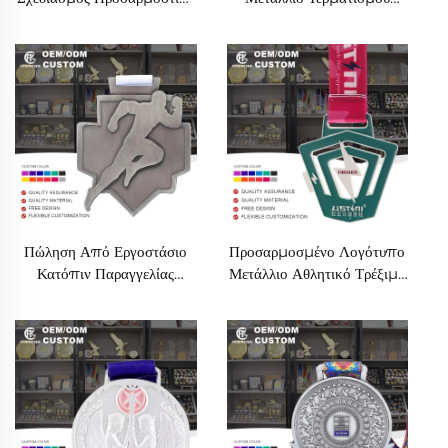
Χρώμα Ημιμαραθώνιο 5χλμ
Δρόμου Σχέδιο
10χλμ Παιχνιδιάρικο
Διασκεδαστικός Δρόμος
Τρέξιμο Μετάλλια Δρομέας
Αγώνας Αθλητικό
Αγώνας Τερματισμός
Μεταλλικό Μετάλλιο
Αθλητικό Μετάλλιο
Πώληση Από Εργοστάσιο
Προσαρμοσμένο Λογότυπο
Κατόπιν Παραγγελίας
Μετάλλιο Αθλητικό Τρέξιμο
Αθλητικά Μετάλλια Βραβείο
Παιχνιδιού 3D Μεταλλικό
Μαραθωνίου Τρέξιμο Αγώνα
Τερματισμού Μαραθωνίου
Μεταλλικό Μετάλλιο
Αθλητικά Μετάλλια