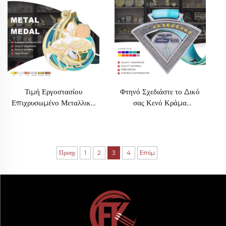
μαραθωνίου για
Μετάλλια Αθλητικών
αναμνηστικό
Βραβείων Τερματισμού
Τιμή Εργοστασίου
Φτηνό Σχεδιάστε το Δικό
Επιχρυσωμένο Μεταλλικό
σας Κενό Κράμα
Μετάλλιο Προσαρμοσμένο
Ψευτομάρκες 3D Μετάλλια
Λογότυπο Κατασκευασμένο
Βραβείο Μαραθωνίου
3D Μαραθώνιο Αθλητικά
Δρόμου Μεταλλικό
Μετάλλια Για Δώρο-
Αθλητικό Μετάλλιο
Προηγ
1
2
3
4
Επόμ
Αναμνηστικό