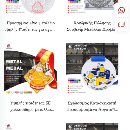
Προσαρμοσμένο μετάλλιο
Χονδρικής Πώλησης
υψηλής ποιότητας για αγώνα
Σουβενίρ Μετάλλιο Δρόμου
δρόμου - Σουβενίρ από
Υπαίθρου 5χλμ 10χλμ
κράμα ψευδαργύρου -
Δρόμος Υπαίθρου Αθλητικό
Μεταλλικά μετάλλια σε
Μεταλλικό Μετάλλιο
ασήμι - Με κορδόνι
Υψηλής ποιότητας 3D
Σχεδιασμός Κατασκευαστή
χαλκοσίδηρο μετάλλιο
Προσαρμοσμένο Λογότυπο
τρεξίματος, προσαρμοσμένο
Κράμα Ψευτομάνταλο
μεταλλικό λογότυπο,
Μεταλλικό Μετάλλιο 3D
αθλητικό μετάλλιο
Δρόμος Αγώνα Μαραθώνιος