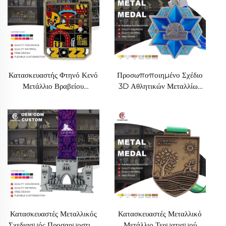
Κατασκευαστής Φτηνό Κενό
Προσωποποιημένο Σχέδιο
Μετάλλιο Βραβείου
3D Αθλητικών Μεταλλίων
Προσαρμοσμένου Σχεδίου
Επιχρυσωμένων Ασημένιων
Μαραθωνίου Τρέξιμο
και Χάλκινων Βραβείων
Μετάλλιο Αθλήματος
Επίτιμο Μετάλλιο
Κατασκευαστές Μεταλλικός
Κατασκευαστές Μεταλλικό
Σχεδιασμός Προσαρμοστικό
Μετάλλιο Τερματισμού