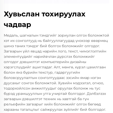
Хувьслан тохируулах
чадвар
Медаль, шагналын тэмдгийг зориулан олгох боломжтой
хэт их сонголтууд нь байгууллагуудад үнэхээр өвөрмөц
шинэ таних тэмдэг бий болгох боломжийг олгодог.
Загварын үйл явцад нарийн лого, текст, чимэглэлтийн
элементүүдийг нарийвчлан дүрслэх боломжийг
олгодог дэвшилтэт компьютерийн дизайны
хэрэгслүүдийг ашигладаг. Алт, мөнгө, хүрэл цахилгаан
болон янз бүрийн текстур, гадаргуугийн
боловсруулалтын сонголтуудаас зэсийн ямар нэгэн
дуусахыг сонгох боломжтой. Хувийн мэдээлэл, огноо,
тодорхойлсон амжилтуудыг оруулах боломж нь тус
бүрэд урамшууллын утга учиртай болгодог. Дэлбэлзэх
загварын дэвшилтэт техник нь хавтгай ба гүн
рельефийн загварыг хийх боломжийг олгох бөгөөд
харааны таталцлыг сайжруулах зүйлийг бий болгодог.