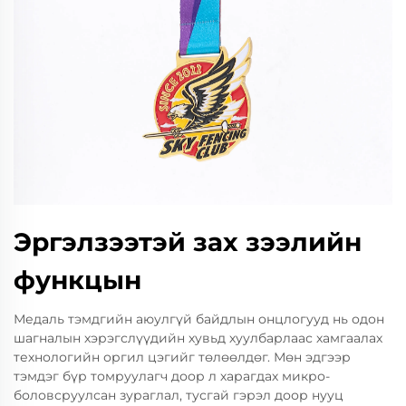
Эргэлзээтэй зах зээлийн
функцын
Медаль тэмдгийн аюулгүй байдлын онцлогууд нь одон
шагналын хэрэгслүүдийн хувьд хуулбарлаас хамгаалах
технологийн оргил цэгийг төлөөлдөг. Мөн эдгээр
тэмдэг бүр томруулагч доор л харагдах микро-
боловсруулсан зураглал, тусгай гэрэл доор нууц