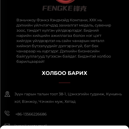
Вэньчжоу Фэнкэ Хэндмэйд Компани, ХХК нь
дэлхийн үйлчлэгчдэд захиалгат медаль, сувенир
зоос, тэмдэгт хүлгэн үйлдвэрлэдэг. Бидний
нарийн хийцийн ажиллагаа болон нэг цэгт
хийгдэх үйлдвэрлэл нь сайн чанарын металл
хиймэл бүтээлүүдийг дэлгэрэнгүй, бат бөх
чанараар нь хүргэдэг. Дэлхийн бизнесийн
байгууллагууд түгээсэн байдаг. Бидэнтэй холбоо
барилцаарай!
ХОЛБОО БАРИХ
Зүүн гарын талын тоот 38-1, Цэнхэгийн гудамж, Күньянь
хот, Вэнжоу, Чэчжян муж, Хятад
+86-13566226686
[email protected]