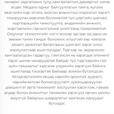
чанарыг хадгалахын тулд хамгаалалтын давхаргыг нэмж
өгдөг. Медаль одныг байгууллагын тамга, хүлээн
авагчийн нэр, огноо, хийсэн амжилтын мэдээлэл зэрэгт
тохируулан өөрчлөх боломжтой тул цэргийн шагнал,
корпорацийн танилтуулга, академийн амжилт,
мэргэжлийн гэрчилгээний үнэлгээнд тохиромжтой.
Оюунлаг технологийг нэгтгэснээр эдгээр од одоо нь
зөвхөн таних тэмдэг болохоос илүүтэйгээр нэвтрэх
хяналт, дижитал баталгааны шалгалт зэрэг олон
зориулалтаар ашиглагддаг. Тэдгээр нь эвдэрэхээс
хамгаалагдсан гадаргуу, гэмтээсэн нь харагдах элемент
зэрэг шинж чанаруудтай байдаг тул тэдгээрийн гоо
зүйн таашаалыг хадгалж үлдэхийн зэрэгцээ байнга
ашиглахад тэсвэртэй байхаар зохион бүтээгдсэн.
Үйлдвэрлэлийн явцад нарийн оронтой зууралт,
нарийвчилсан боловсруулалт, хуванцаржуулах
дэвшилтэт арга техникийг хослуулан хэрэглэж, гавьяа
алдар болон амжилтыг төлөөлөх зэрэгцээ орчин үеийн
аюулгүй байдлын шаардлагыг хангасан однуудыг
бүтээдэг.