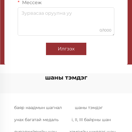
Мессеж
0/1000
Илгээх
шаны тэмдэг
баяр наадмын шагнал
шаны тэмдэг
унах багатай медаль
i, II, III байрны шан
дүрэлхийрийн шан
хамгийн шилдэг шан