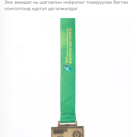
Энэ захидал нь шагналын ноёрхлыг тохируулан баглах
сонголтонд хүртэл үргэлжилдэг.