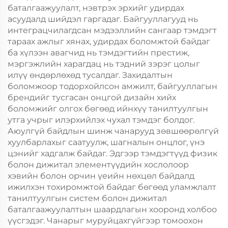
баталгаажуулалт, нэвтрэх эрхийг удирдах
асуудалд шийдэл гаргадаг. Байгууллагууд нь
интеграцчилагдсан мэдээллийн сангаар тэмдэгт
тараах ажлыг хянах, удирдах боломжтой байдаг
ба хүлээн авагчид нь тэмдэгтийн престиж,
мэргэжлийн харагдац нь тэдний зэрэг цолыг
илүү өндөрлөхөд тусалдаг. Захидалтын
боломжоор тодорхойлсон амжилт, байгууллагын
брендийг тусгасан онцгой дизайн хийх
боломжийг олгох бөгөөд ийнхүү танилтуулгын
утга учрыг илэрхийлэх чухал тэмдэг болдог.
Аюулгүй байдлын шинж чанарууд зөвшөөрөлгүй
хуулбарлахыг саатуулж, шагналын онцлог, үнэ
цэнийг хадгалж байдаг. Эдгээр тэмдэгтүүд физик
болон дижитал элементүүдийн хослолоор
хэвийн болон орчин үеийн нөхцөл байдалд
ижилхэн тохиромжтой байдаг бөгөөд уламжлалт
танилтуулгын систем болон дижитал
баталгаажуулалтын шаардлагын хооронд холбоо
үүсгэдэг. Чанарыг муруйцахгүйгээр томоохон