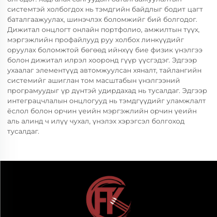
системтэй холбогдох нь тэмдгийн байдлыг бодит цагт
баталгаажуулах, шинэчлэх боломжийг бий болгодог.
Дижитал онцлогт онлайн портфолио, амжилтын түүх,
мэргэжлийн профайлууд руу холбох линкүүдийг
оруулах боломжтой бөгөөд ийнхүү бие физик үнэлгээ
болон дижитал илрэл хооронд гүүр үүсгэдэг. Эдгээр
ухаалаг элементүүд автомжуулсан хяналт, тайлангийн
системийг ашиглан том масштабын үнэлгээний
програмуудыг үр дүнтэй удирдахад нь тусалдаг. Эдгээр
интеграцчлалын онцлогууд нь тэмдгүүдийг уламжлалт
ёслол болон орчин үеийн мэргэжлийн орчин үеийн
аль алинд ч илүү чухал, үнэлэх хэрэгсэл болгоход
тусалдаг.