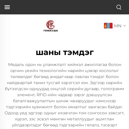
MN
шаны тэмдэг
Медаль одон нь уламжлалт хиймэл ажиллагаа болон
орчин үеийн технологийн нарийн цэвэр хослолыг
төлөөлдөг бөгөөд анхдагчаар лавлах тэмдэг болон
найдвартай таних тусгай хэрэгсэл юм. Эдгээр нарийн
бүтээгдсэн однуудад онцгой серийн дугаар, голограмм
элемент, RFID-ийн чадвар зэрэг дэвшүүлсэн
баталгаажуулалтын шинж чанаруудыг нэмснээр
тэдгээрийн хувижилт болон хяналтыг хангасан байдаг.
Одоод үед эдгээр одныг ихэвчлэн том сонгосон зэвсэгт,
хүрэл, зэс эсвэл мөнгөн металлуудыг ашиглан
үйлдвэрлэдэг бөгөөд тэдгээрийн гялалз, тэсвэрт