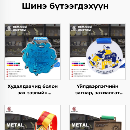
Шинэ бүтээгдэхүүн
Худалдаачид болон
Үйлдвэрлэгчийн
зах зээлийн
загвар, захиалгат
захиалгаар хийлгэсэн
лого, цайр хайлшны
цайр хайлшнаас
металл медаль, 3D
хийсэн 3D металл
гүйх, үнэхээр,
шагнал, марафон
марафонд
гүйх спортын медаль,
оролцогчдын