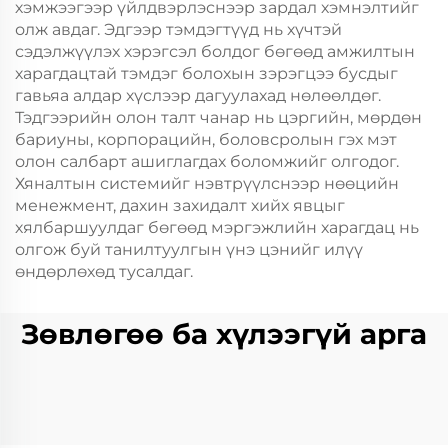
хэмжээгээр үйлдвэрлэснээр зардал хэмнэлтийг
олж авдаг. Эдгээр тэмдэгтүүд нь хүчтэй
сэдэлжүүлэх хэрэгсэл болдог бөгөөд амжилтын
харагдацтай тэмдэг болохын зэрэгцээ бусдыг
гавьяа алдар хүслээр дагуулахад нөлөөлдөг.
Тэдгээрийн олон талт чанар нь цэргийн, мөрдөн
бариуны, корпорацийн, боловсролын гэх мэт
олон салбарт ашиглагдах боломжийг олгодог.
Хяналтын системийг нэвтрүүлснээр нөөцийн
менежмент, дахин захидалт хийх явцыг
хялбаршуулдаг бөгөөд мэргэжлийн харагдац нь
олгож буй танилтуулгын үнэ цэнийг илүү
өндөрлөхөд тусалдаг.
Зөвлөгөө ба хүлээгүй арга