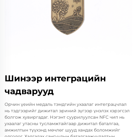
Шинээр интеграцийн
чадварууд
Орчин үеийн медаль тэмдгийн ухаалаг интеграцчлал
нь тэдгээрийг дижитал эриний зүгээр үнэлэх хэрэгсэл
болгож хувиргадаг. Нэгэнт суурилуулсан NFC чип нь
ухаалаг утасны тусламжтайгаар дижитал баталгаа,
амжилтын түүхэнд мөчлөг шууд хандах боломжийг
олгодог. Хадгалах сангуудын баталгаажуулалтын