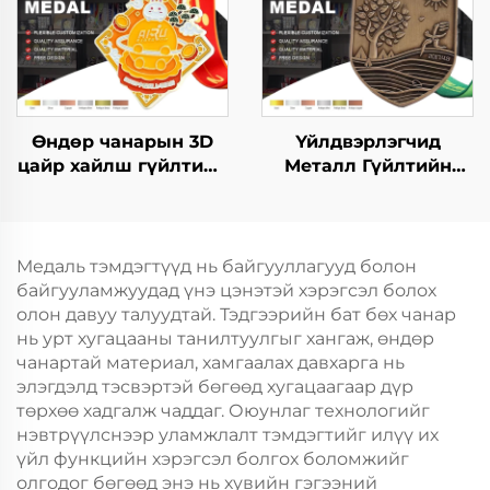
лент
спортын медаль
Өндөр чанарын 3D
Үйлдвэрлэгчид
цайр хайлш гүйлтийн
Металл Гүйлтийн
тэмдэг
Финишерийн Медаль
үйлчлүүлэгчдийн
Загварын Фан Ран
хүсэлтийн дагуу
Марафоны
цагаан толбын лого
Өрсөлдөөний
Медаль тэмдэгтүүд нь байгууллагууд болон
спортын марафоны
Спортын Металл
байгууламжуудад үнэ цэнэтэй хэрэгсэл болох
тэмдгийг сувилгаанд
Медаль
олон давуу талуудтай. Тэдгээрийн бат бөх чанар
нь урт хугацааны танилтуулгыг хангаж, өндөр
чанартай материал, хамгаалах давхарга нь
элэгдэлд тэсвэртэй бөгөөд хугацаагаар дүр
төрхөө хадгалж чаддаг. Оюунлаг технологийг
нэвтрүүлснээр уламжлалт тэмдэгтийг илүү их
үйл функцийн хэрэгсэл болгох боломжийг
олгодог бөгөөд энэ нь хувийн гэгээний