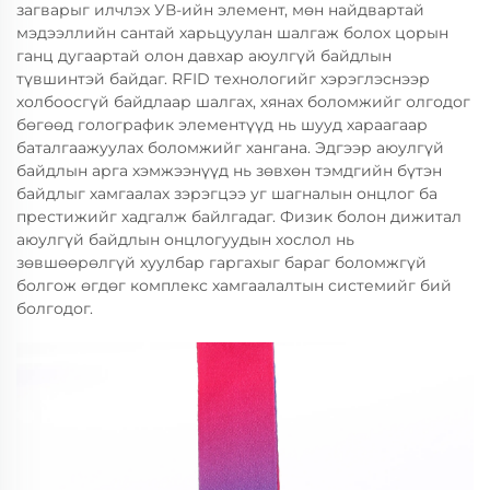
загварыг илчлэх УВ-ийн элемент, мөн найдвартай
мэдээллийн сантай харьцуулан шалгаж болох цорын
ганц дугаартай олон давхар аюулгүй байдлын
түвшинтэй байдаг. RFID технологийг хэрэглэснээр
холбоосгүй байдлаар шалгах, хянах боломжийг олгодог
бөгөөд голографик элементүүд нь шууд хараагаар
баталгаажуулах боломжийг хангана. Эдгээр аюулгүй
байдлын арга хэмжээнүүд нь зөвхөн тэмдгийн бүтэн
байдлыг хамгаалах зэрэгцээ уг шагналын онцлог ба
престижийг хадгалж байлгадаг. Физик болон дижитал
аюулгүй байдлын онцлогуудын хослол нь
зөвшөөрөлгүй хуулбар гаргахыг бараг боломжгүй
болгож өгдөг комплекс хамгаалалтын системийг бий
болгодог.