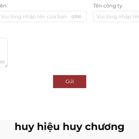
Tên
Tên công ty
0/100
000
Gửi
huy hiệu huy chương