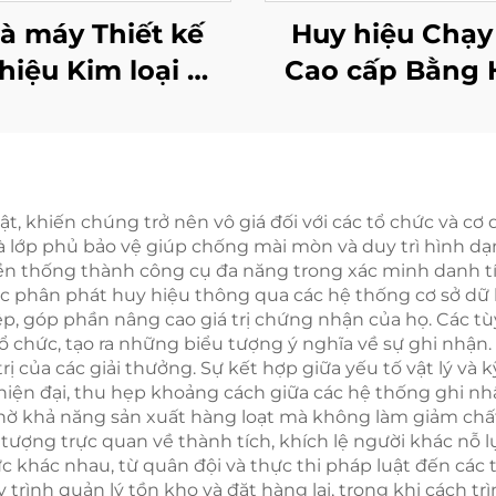
à máy Thiết kế
Huy hiệu Chạy
hiệu Kim loại Mạ
Cao cấp Bằng 
 Tùy chỉnh Logo
kim Kẽm Logo
 Dành cho Giải
loại Tùy chỉnh 
ởng Hoàn thành
cho Thể thao v
 thi Thể thao và
Kỷ niệm
 bật, khiến chúng trở nên vô giá đối với các tổ chức và 
o và lớp phủ bảo vệ giúp chống mài mòn và duy trì hình d
hạy Marathon
n thống thành công cụ đa năng trong xác minh danh tín
ệc phân phát huy hiệu thông qua các hệ thống cơ sở dữ l
ệp, góp phần nâng cao giá trị chứng nhận của họ. Các t
ổ chức, tạo ra những biểu tượng ý nghĩa về sự ghi nhận
 trị của các giải thưởng. Sự kết hợp giữa yếu tố vật lý v
hiện đại, thu hẹp khoảng cách giữa các hệ thống ghi n
 nhờ khả năng sản xuất hàng loạt mà không làm giảm chấ
tượng trực quan về thành tích, khích lệ người khác nỗ lự
 khác nhau, từ quân đội và thực thi pháp luật đến các t
trình quản lý tồn kho và đặt hàng lại, trong khi cách t