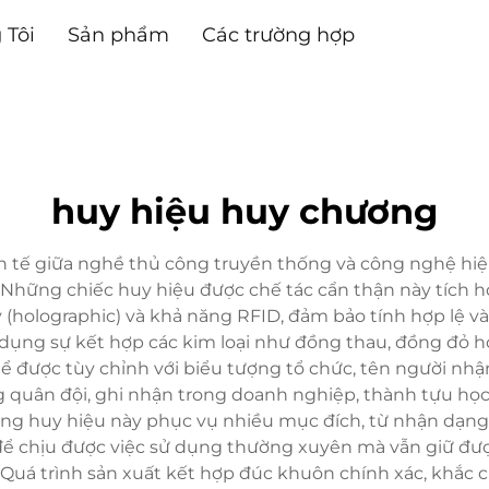
 Tôi
Sản phẩm
Các trường hợp
huy hiệu huy chương
nh tế giữa nghề thủ công truyền thống và công nghệ hiện
 Những chiếc huy hiệu được chế tác cẩn thận này tích h
ký (holographic) và khả năng RFID, đảm bảo tính hợp lệ 
 dụng sự kết hợp các kim loại như đồng thau, đồng đỏ ho
ể được tùy chỉnh với biểu tượng tổ chức, tên người nhận
 quân đội, ghi nhận trong doanh nghiệp, thành tựu họ
 huy hiệu này phục vụ nhiều mục đích, từ nhận dạng đ
để chịu được việc sử dụng thường xuyên mà vẫn giữ đư
uá trình sản xuất kết hợp đúc khuôn chính xác, khắc chi