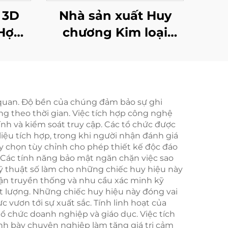
 3D
Nhà sản xuất Huy
Hợp
chương Kim loại
 Kim
Chạy bộ Hoàn thành
Dành
Giải marathon Thể
à Làm
thao Huy chương
Kim loại
cơ quan. Độ bền của chúng đảm bảo sự ghi
ạng theo thời gian. Việc tích hợp công nghệ
h và kiểm soát truy cập. Các tổ chức được
iệu tích hợp, trong khi người nhận đánh giá
ùy chọn tùy chỉnh cho phép thiết kế độc đáo
. Các tính năng bảo mật ngăn chặn việc sao
à kỹ thuật số làm cho những chiếc huy hiệu này
hận truyền thống và nhu cầu xác minh kỹ
t lượng. Những chiếc huy hiệu này đóng vai
c vươn tới sự xuất sắc. Tính linh hoạt của
ổ chức doanh nghiệp và giáo dục. Việc tích
rình bày chuyên nghiệp làm tăng giá trị cảm