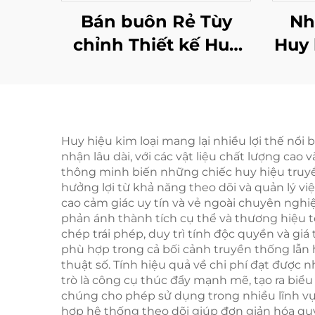
Bán buôn Rẻ Tùy
Nh
chỉnh Thiết kế Huy
Huy 
hiệu Kim loại 3D Hợp
kẽm
kim Kẽm Giải
3D
Thưởng Chạy
thư
Marathon Thể thao
Cuộc
Huy hiệu kim loại mang lại nhiều lợi thế nổi
nhận lâu dài, với các vật liệu chất lượng ca
Có Dải Ruy Băng
C
thông minh biến những chiếc huy hiệu truyề
hưởng lợi từ khả năng theo dõi và quản lý vi
cao cảm giác uy tín và vẻ ngoài chuyên nghi
phản ánh thành tích cụ thể và thương hiệu t
chép trái phép, duy trì tính độc quyền và giá
phù hợp trong cả bối cảnh truyền thống lẫn 
thuật số. Tính hiệu quả về chi phí đạt được
trò là công cụ thúc đẩy mạnh mẽ, tạo ra biểu 
chúng cho phép sử dụng trong nhiều lĩnh vực
hợp hệ thống theo dõi giúp đơn giản hóa quy 