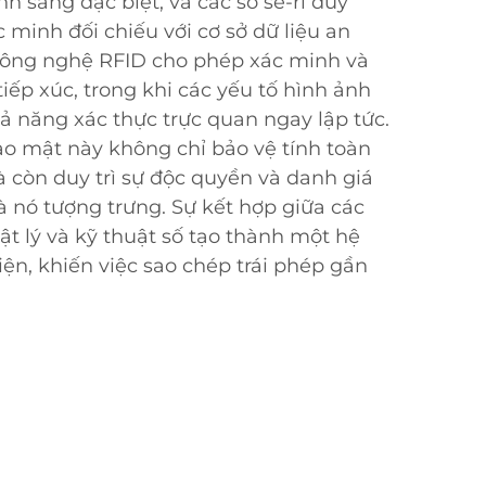
nh sáng đặc biệt, và các số sê-ri duy
 minh đối chiếu với cơ sở dữ liệu an
 công nghệ RFID cho phép xác minh và
iếp xúc, trong khi các yếu tố hình ảnh
ả năng xác thực trực quan ngay lập tức.
o mật này không chỉ bảo vệ tính toàn
 còn duy trì sự độc quyền và danh giá
nó tượng trưng. Sự kết hợp giữa các
ật lý và kỹ thuật số tạo thành một hệ
ện, khiến việc sao chép trái phép gần