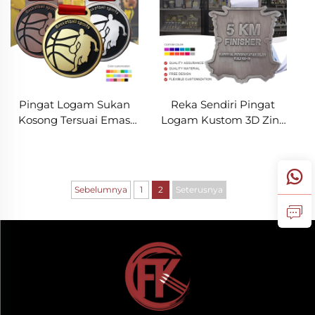
Pingat Logam Sukan
Reka Sendiri Pingat
Kosong Tersuai Emas
Logam Kustom 3D Zink
Perak dan Gangsa Bola
Loyang Larian 5K Bola
Sepak Bola Keranjang
Sepak Hadiah Penamat
Badminton Bola
Sukan Pingat
Tampar
Sebelumnya
1
2
Seterusnya