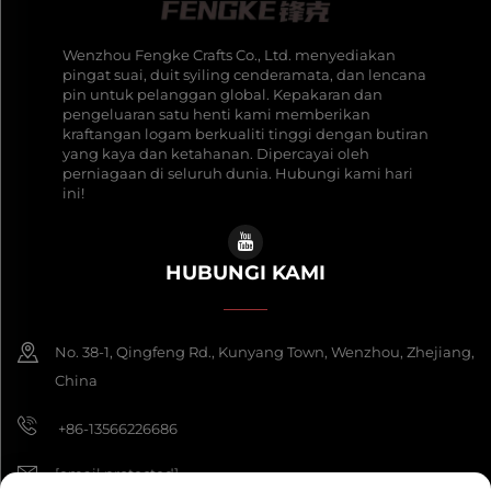
Wenzhou Fengke Crafts Co., Ltd. menyediakan
pingat suai, duit syiling cenderamata, dan lencana
pin untuk pelanggan global. Kepakaran dan
pengeluaran satu henti kami memberikan
kraftangan logam berkualiti tinggi dengan butiran
yang kaya dan ketahanan. Dipercayai oleh
perniagaan di seluruh dunia. Hubungi kami hari
ini!
HUBUNGI KAMI
No. 38-1, Qingfeng Rd., Kunyang Town, Wenzhou, Zhejiang,
China
+86-13566226686
[email protected]