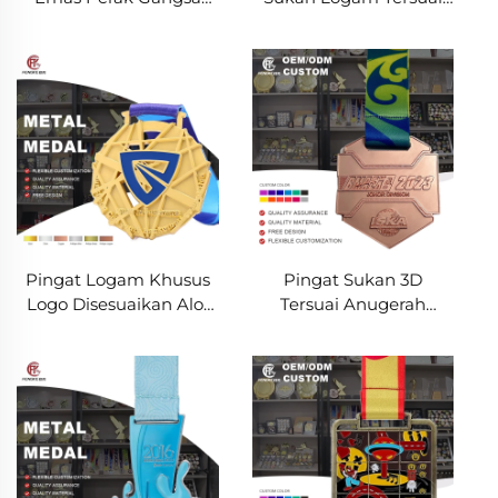
Pingat Sukan Logam
Berkualiti Tinggi 3D
Pingat Emas
Maraton Larian Pingat
Badminton Juara
Sukan
Pingat
Pingat Logam Khusus
Pingat Sukan 3D
Logo Disesuaikan Aloi
Tersuai Anugerah
Zink Emas Pingat
Perlawanan Tinju
Sukan Bola Keranjang
Pingat Sukan Kung Fu
3D dengan Reben
Karate Taekwondo
Dengan Reben