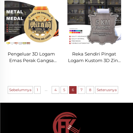
Kehormat
Pengeluar 3D Logam
Reka Sendiri Pingat
Emas Perak Gangsa
Logam Kustom 3D Zink
Zink Loyang Pingat
Loyang Larian 5K Bola
Kustom Sukan Kanak-
Sepak Hadiah Penamat
kanak Tarian Pingat
Sukan Pingat
...
Sebelumnya
1
4
5
6
7
8
Seterusnya