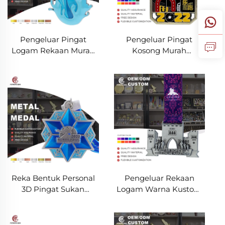
Pengeluar Pingat
Pengeluar Pingat
Logam Rekaan Murah
Kosong Murah
Buat Sendiri Pingat
Anugerah Rekaan
Kosong Larian Maraton
Tersuai Pingat Sukan
Untuk Cenderahati
Larian Maraton Logam
Reka Bentuk Personal
Pengeluar Rekaan
3D Pingat Sukan
Logam Warna Kustom
Tersuai Emas Perak
Separuh Maraton 5k 10k
Gangsa Anugerah
Hadiah Sukan Larian
Kejuaraan Pingat
Medali Pemenang