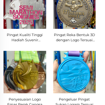
Pingat Kualiti Tinggi
Pingat Reka Bentuk 3D
Hadiah Suvenir
dengan Logo Tersuai
Tempahan Larian
Pingat Sukan Badan
Berlari 3D Penamat
Logam Bina Badan
Jalan Gunung Basikal
Angkat Berat Gulat
Berbasikal Pingat
Penyesuaian Logo
Pengeluar Pingat
Emas Perak Gangsa
Sukan Logam Tersuai