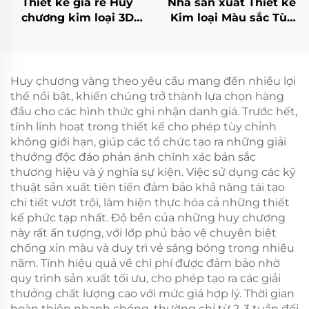
Thiết kế giá rẻ Huy
Nhà sản xuất Thiết kế
chương kim loại 3D
Kim loại Màu sắc Tùy
trống hợp kim kẽm
chỉnh Bán marathon
tùy chỉnh cho giải
5k 10k Huy chương
thưởng marathon chạy
Chạy vui Nhẫn Thể
bộ
thao Hoàn thành Cuộc
Huy chương vàng theo yêu cầu mang đến nhiều lợi
đua
thế nổi bật, khiến chúng trở thành lựa chọn hàng
đầu cho các hình thức ghi nhận danh giá. Trước hết,
tính linh hoạt trong thiết kế cho phép tùy chỉnh
không giới hạn, giúp các tổ chức tạo ra những giải
thưởng độc đáo phản ánh chính xác bản sắc
thương hiệu và ý nghĩa sự kiện. Việc sử dụng các kỹ
thuật sản xuất tiên tiến đảm bảo khả năng tái tạo
chi tiết vượt trội, làm hiện thực hóa cả những thiết
kế phức tạp nhất. Độ bền của những huy chương
này rất ấn tượng, với lớp phủ bảo vệ chuyên biệt
chống xỉn màu và duy trì vẻ sáng bóng trong nhiều
năm. Tính hiệu quả về chi phí được đảm bảo nhờ
quy trình sản xuất tối ưu, cho phép tạo ra các giải
thưởng chất lượng cao với mức giá hợp lý. Thời gian
hoàn thiện nhanh chóng, thường chỉ từ 2-3 tuần đối