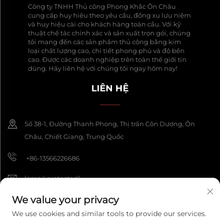
Công ty TNHH Thủ công Phong Khắc Ôn Châu
cung cấp huy hiệu theo yêu cầu, đồng xu lưu niệm
và huy hiệu cài cho khách hàng toàn cầu. Với kỹ
thuật chế tác chính xác và sản xuất trọn gói, chúng
tôi mang đến các sản phẩm thủ công bằng kim
loại chất lượng cao, chi tiết phong phú và độ bền
cao. Được các doanh nghiệp trên toàn thế giới tin
dùng. Hãy liên hệ với chúng tôi ngay hôm nay!
LIÊN HỆ
Số 38-1, Đường Thanh Phong, Thị trấn Côn Dương, Ôn
Châu, Chiết Giang, Trung Quốc
+86-13566226686
[email protected]
We value your privacy
We use cookies and similar tools to provide our services.