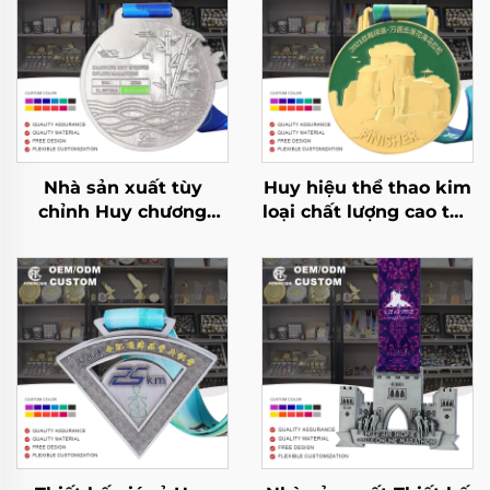
Nhà sản xuất tùy
Huy hiệu thể thao kim
chỉnh Huy chương
loại chất lượng cao tùy
chạy đua kim loại cho
chỉnh 2D 3D chạy giải
giải chạy marathon,
thưởng huy hiệu thể
thể thao giải thưởng
thao marathon hoàn
kèm ruy băng
thành tùy chỉnh