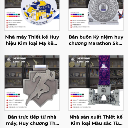
Nhà máy Thiết kế Huy
Bán buôn Kỷ niệm huy
hiệu Kim loại Mạ kẽm
chương Marathon 5km
Tùy chỉnh Logo 3D
10km Chạy Marathon
Dành cho Giải thưởng
Thể thao chạy bộ Huy
Hoàn thành Cuộc thi
chương kim loại
Thể thao và Chạy
Marathon
Bán trực tiếp từ nhà
Nhà sản xuất Thiết kế
máy, Huy chương Thể
Kim loại Màu sắc Tùy