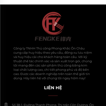
Công ty TNHH Thủ công Phong Khắc Ôn Châu
cung cấp huy hiệu theo yêu cầu, đồng xu lưu niệm
và huy hiệu cài cho khách hàng toàn cầu. Với kỹ
thuật chế tác chính xác và sản xuất trọn gói, chúng
tôi mang đến các sản phẩm thủ công bằng kim
loại chất lượng cao, chi tiết phong phú và độ bền
cao. Được các doanh nghiệp trên toàn thế giới tin
dùng. Hãy liên hệ với chúng tôi ngay hôm nay!
LIÊN HỆ
Số 38-1, Đường Thanh Phong, Thị trấn Côn Dương, Ôn