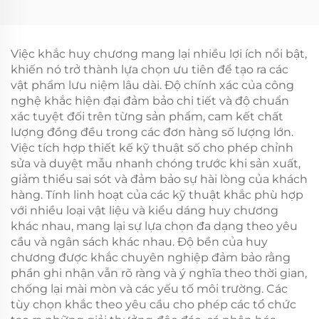
thao Tùy chỉnh, Giải
chỉnh Bán marathon
thưởng Marathon, Huy
5k 10k Huy chương
chương Chạy bộ, Trò
Chạy vui Nhẫn Thể
chơi Thể thao, Huy
thao Hoàn thành Cuộc
Việc khắc huy chương mang lại nhiều lợi ích nổi bật,
chương Kim loại
đua
khiến nó trở thành lựa chọn ưu tiên để tạo ra các
vật phẩm lưu niệm lâu dài. Độ chính xác của công
nghệ khắc hiện đại đảm bảo chi tiết và độ chuẩn
xác tuyệt đối trên từng sản phẩm, cam kết chất
lượng đồng đều trong các đơn hàng số lượng lớn.
Việc tích hợp thiết kế kỹ thuật số cho phép chỉnh
sửa và duyệt mẫu nhanh chóng trước khi sản xuất,
giảm thiểu sai sót và đảm bảo sự hài lòng của khách
hàng. Tính linh hoạt của các kỹ thuật khắc phù hợp
với nhiều loại vật liệu và kiểu dáng huy chương
khác nhau, mang lại sự lựa chọn đa dạng theo yêu
cầu và ngân sách khác nhau. Độ bền của huy
chương được khắc chuyên nghiệp đảm bảo rằng
phần ghi nhận vẫn rõ ràng và ý nghĩa theo thời gian,
chống lại mài mòn và các yếu tố môi trường. Các
tùy chọn khắc theo yêu cầu cho phép các tổ chức