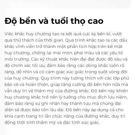
Độ bền và tuổi thọ cao
Việc khắc huy chương tạo ra kết quả cực kỳ bền bỉ, vượt
qua thử thách của thời gian. Quá trình khắc tạo ra các dấu
khắc vĩnh viễn trở thành một phần tích hợp trên bề mặt
huy chương, chống lại mài mòn, phai màu và các yếu tố
môi trường. Các kỹ thuật khắc hiện đại đạt được độ sâu và
độ chính xác tối ưu, đảm bảo rằng các dòng khắc luôn rõ
ràng, dễ nhìn và có cảm giác xúc giác trong suốt vòng đời
của huy chương. Quy trình này tương thích với các lớp phủ
bảo vệ và hoàn thiện, giúp tăng cường độ bền hơn nữa mà
vẫn duy trì vẻ thẩm mỹ của đường khắc. Độ bền này khiến
huy chương khắc trở nên lý tưởng cho mục đích lưu niệm,
đảm bảo rằng sự ghi nhận hay thành tựu mà chúng đại
diện sẽ được bảo tồn lâu dài. Độ bền này áp dụng cả cho
khía cạnh trang trí lẫn chức năng của đường khắc, duy trì
đồng thời tính thẩm mỹ và đặc tính xúc giác.