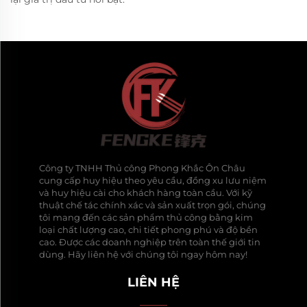
Công ty TNHH Thủ công Phong Khắc Ôn Châu
cung cấp huy hiệu theo yêu cầu, đồng xu lưu niệm
và huy hiệu cài cho khách hàng toàn cầu. Với kỹ
thuật chế tác chính xác và sản xuất trọn gói, chúng
tôi mang đến các sản phẩm thủ công bằng kim
loại chất lượng cao, chi tiết phong phú và độ bền
cao. Được các doanh nghiệp trên toàn thế giới tin
dùng. Hãy liên hệ với chúng tôi ngay hôm nay!
LIÊN HỆ