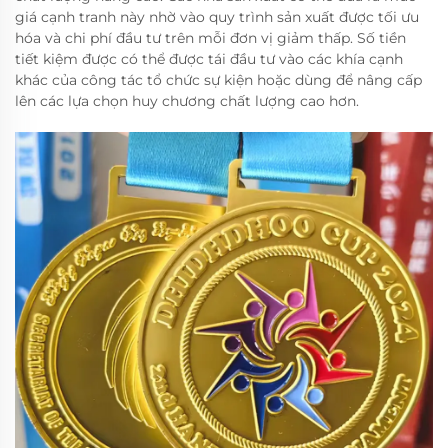
giá cạnh tranh này nhờ vào quy trình sản xuất được tối ưu
hóa và chi phí đầu tư trên mỗi đơn vị giảm thấp. Số tiền
tiết kiệm được có thể được tái đầu tư vào các khía cạnh
khác của công tác tổ chức sự kiện hoặc dùng để nâng cấp
lên các lựa chọn huy chương chất lượng cao hơn.