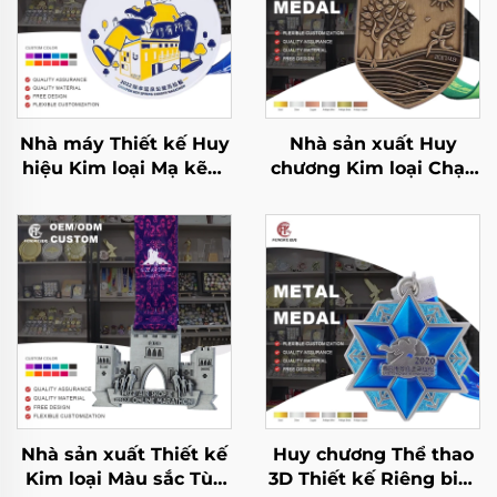
Nhà máy Thiết kế Huy
Nhà sản xuất Huy
hiệu Kim loại Mạ kẽm
chương Kim loại Chạy
Tùy chỉnh Logo 3D
bộ Hoàn thành Giải
Dành cho Giải thưởng
marathon Thể thao
Hoàn thành Cuộc thi
Huy chương Kim loại
Thể thao và Chạy
Marathon
Nhà sản xuất Thiết kế
Huy chương Thể thao
Kim loại Màu sắc Tùy
3D Thiết kế Riêng biệt