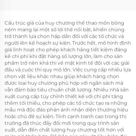
chỉnh Bán marathon
Huy chương Vàng Bạc
5k 10k Huy chương
Đồng Giải Vô địch Giải
Chạy vui Nhẫn Thể
thưởng Danh dự
thao Hoàn thành Cuộc
Cấu trúc giá của huy chương thể thao môn bóng
đua
ném mang lại một số lợi thế nổi bật, khiến chúng
trở thành lựa chọn hấp dẫn đối với các tổ chức và
người lên kế hoạch sự kiện. Trước hết, mô hình định
giá linh hoạt cho phép khách hàng tiết kiệm đáng
kể chi phí khi đặt hàng số lượng lớn, làm cho sản
phẩm trở nên khả thi về mặt kinh tế đối với các giải
đấu và cuộc thi quy mô lớn. Việc cung cấp nhiều lựa
chọn vật liệu khác nhau giúp khách hàng chọn
được loại huy chương phù hợp với ngân sách mà
vẫn đảm bảo tiêu chuẩn chất lượng. Nhiều nhà sản
xuất cung cấp tùy chỉnh thiết kế với chi phí tăng
thêm tối thiểu, cho phép các tổ chức tạo ra những
mẫu mã độc đáo phản ánh nhận diện thương hiệu
hoặc chủ đề sự kiện. Tính cạnh tranh cao trong thị
trường đã thúc đẩy đổi mới trong quy trình sản
xuất, dẫn đến chất lượng huy chương tốt hơn với