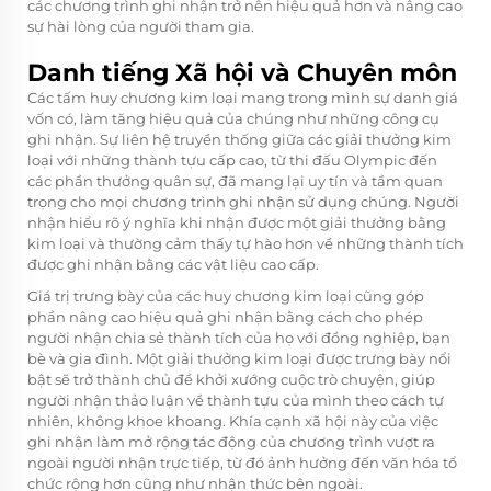
các chương trình ghi nhận trở nên hiệu quả hơn và nâng cao
sự hài lòng của người tham gia.
Danh tiếng Xã hội và Chuyên môn
Các tấm huy chương kim loại mang trong mình sự danh giá
vốn có, làm tăng hiệu quả của chúng như những công cụ
ghi nhận. Sự liên hệ truyền thống giữa các giải thưởng kim
loại với những thành tựu cấp cao, từ thi đấu Olympic đến
các phần thưởng quân sự, đã mang lại uy tín và tầm quan
trọng cho mọi chương trình ghi nhận sử dụng chúng. Người
nhận hiểu rõ ý nghĩa khi nhận được một giải thưởng bằng
kim loại và thường cảm thấy tự hào hơn về những thành tích
được ghi nhận bằng các vật liệu cao cấp.
Giá trị trưng bày của các huy chương kim loại cũng góp
phần nâng cao hiệu quả ghi nhận bằng cách cho phép
người nhận chia sẻ thành tích của họ với đồng nghiệp, bạn
bè và gia đình. Một giải thưởng kim loại được trưng bày nổi
bật sẽ trở thành chủ đề khởi xướng cuộc trò chuyện, giúp
người nhận thảo luận về thành tựu của mình theo cách tự
nhiên, không khoe khoang. Khía cạnh xã hội này của việc
ghi nhận làm mở rộng tác động của chương trình vượt ra
ngoài người nhận trực tiếp, từ đó ảnh hưởng đến văn hóa tổ
chức rộng hơn cũng như nhận thức bên ngoài.