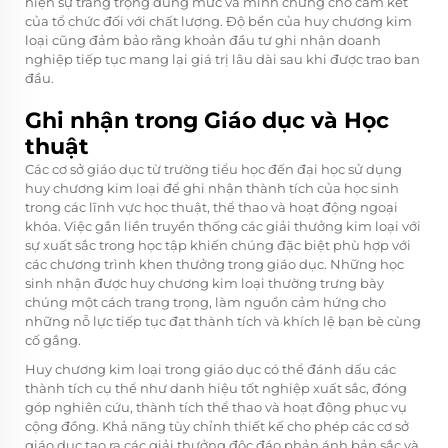
hiện sự trang trọng đúng mức và minh chứng cho cam kết
của tổ chức đối với chất lượng. Độ bền của huy chương kim
loại cũng đảm bảo rằng khoản đầu tư ghi nhận doanh
nghiệp tiếp tục mang lại giá trị lâu dài sau khi được trao ban
đầu.
Ghi nhận trong Giáo dục và Học
thuật
Các cơ sở giáo dục từ trường tiểu học đến đại học sử dụng
huy chương kim loại để ghi nhận thành tích của học sinh
trong các lĩnh vực học thuật, thể thao và hoạt động ngoại
khóa. Việc gắn liền truyền thống các giải thưởng kim loại với
sự xuất sắc trong học tập khiến chúng đặc biệt phù hợp với
các chương trình khen thưởng trong giáo dục. Những học
sinh nhận được huy chương kim loại thường trưng bày
chúng một cách trang trọng, làm nguồn cảm hứng cho
những nỗ lực tiếp tục đạt thành tích và khích lệ bạn bè cùng
cố gắng.
Huy chương kim loại trong giáo dục có thể đánh dấu các
thành tích cụ thể như danh hiệu tốt nghiệp xuất sắc, đóng
góp nghiên cứu, thành tích thể thao và hoạt động phục vụ
cộng đồng. Khả năng tùy chỉnh thiết kế cho phép các cơ sở
giáo dục tạo ra các giải thưởng độc đáo phản ánh bản sắc và