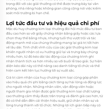
trọng đối với các giải thưởng có thể được trưng bày tại văn
phòng, nhà riêng hoặc không gian công cộng nơi việc kiểm
soát môi trường bị hạn chế.
Lợi tức đầu tư và hiệu quả chi phí
Mặc dù huy chương kim loại thường đòi hỏi mức đầu tư ban
đầu cao hơn so với giấy chứng nhận bằng giấy hoặc các lựa
chọn thay thế bằng nhựa, nhưng tuổi thọ vượt trội và tác
động mạnh mẽ của chúng thường mang lại giá trị tốt hơn
về lâu dài. Tính chất vĩnh cửu của các giải thưởng kim loại
khiến người nhận có xu hướng giữ lại và trưng bày chúng
nhiều hơn, từ đó kéo dài tác động của chương trình ghi
nhận thành tích xa hơn nhiều so với buổi lễ trao giải. Sự hiện
diện kéo dài này có thể nâng cao danh tiếng tổ chức và thể
hiện cam kết liên tục hướng tới sự xuất sắc.
Giá trị cảm nhận của huy chương kim loại cũng góp phần
vào hiệu quả chi phí bằng cách tăng sự hài lòng và động lực
cho người nhận. Những nhân viên, vận động viên hoặc
người tham gia nhận được giải thưởng kim loại chất lượng
cao thường cảm thấy được trân trọng và đánh giá cao hơn, từ
đó có thể dẫn đến cải thiện hiệu suất, giữ chân nhân sự và
lòng trung thành với tổ chức. Những lợi ích gián tiếp này có