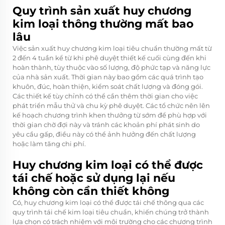
Quy trình sản xuất huy chương
kim loại thông thường mất bao
lâu
Việc sản xuất huy chương kim loại tiêu chuẩn thường mất từ
2 đến 4 tuần kể từ khi phê duyệt thiết kế cuối cùng đến khi
hoàn thành, tùy thuộc vào số lượng, độ phức tạp và năng lực
của nhà sản xuất. Thời gian này bao gồm các quá trình tạo
khuôn, đúc, hoàn thiện, kiểm soát chất lượng và đóng gói.
Các thiết kế tùy chỉnh có thể cần thêm thời gian cho việc
phát triển mẫu thử và chu kỳ phê duyệt. Các tổ chức nên lên
kế hoạch chương trình khen thưởng từ sớm để phù hợp với
thời gian chờ đợi này và tránh các khoản phí phát sinh do
yêu cầu gấp, điều này có thể ảnh hưởng đến chất lượng
hoặc làm tăng chi phí.
Huy chương kim loại có thể được
tái chế hoặc sử dụng lại nếu
không còn cần thiết không
Có, huy chương kim loại có thể được tái chế thông qua các
quy trình tái chế kim loại tiêu chuẩn, khiến chúng trở thành
lựa chọn có trách nhiệm với môi trường cho các chương trình