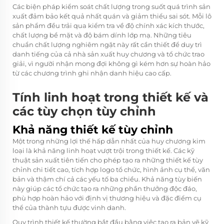
Các biện pháp kiểm soát chất lượng trong suốt quá trình sản
xuất đảm bảo kết quả nhất quán và giảm thiểu sai sót. Mỗi lô
sản phẩm đều trải qua kiểm tra về độ chính xác kích thước,
chất lượng bề mặt và độ bám dính lớp mạ. Những tiêu
chuẩn chất lượng nghiêm ngặt này rất cần thiết để duy trì
danh tiếng của cả nhà sản xuất huy chương và tổ chức trao
giải, vì người nhận mong đợi không gì kém hơn sự hoàn hảo
từ các chương trình ghi nhận danh hiệu cao cấp.
Tính linh hoạt trong thiết kế và
các tùy chọn tùy chỉnh
Khả năng thiết kế tùy chỉnh
Một trong những lợi thế hấp dẫn nhất của
huy chương kim
loại
là khả năng linh hoạt vượt trội trong thiết kế. Các kỹ
thuật sản xuất tiên tiến cho phép tạo ra những thiết kế tùy
chỉnh chi tiết cao, tích hợp logo tổ chức, hình ảnh cụ thể, văn
bản và thậm chí cả các yếu tố ba chiều. Khả năng tùy biến
này giúp các tổ chức tạo ra những phần thưởng độc đáo,
phù hợp hoàn hảo với định vị thương hiệu và đặc điểm cụ
thể của thành tựu được vinh danh.
Quy trình thiết kế thường bắt đầu bằng việc tạo ra bản vẽ kỹ