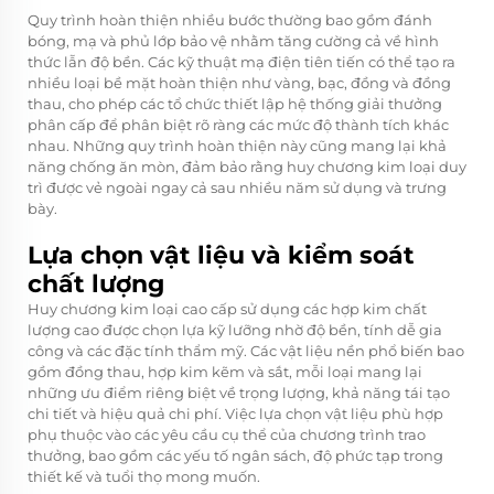
Quy trình hoàn thiện nhiều bước thường bao gồm đánh
bóng, mạ và phủ lớp bảo vệ nhằm tăng cường cả về hình
thức lẫn độ bền. Các kỹ thuật mạ điện tiên tiến có thể tạo ra
nhiều loại bề mặt hoàn thiện như vàng, bạc, đồng và đồng
thau, cho phép các tổ chức thiết lập hệ thống giải thưởng
phân cấp để phân biệt rõ ràng các mức độ thành tích khác
nhau. Những quy trình hoàn thiện này cũng mang lại khả
năng chống ăn mòn, đảm bảo rằng huy chương kim loại duy
trì được vẻ ngoài ngay cả sau nhiều năm sử dụng và trưng
bày.
Lựa chọn vật liệu và kiểm soát
chất lượng
Huy chương kim loại cao cấp sử dụng các hợp kim chất
lượng cao được chọn lựa kỹ lưỡng nhờ độ bền, tính dễ gia
công và các đặc tính thẩm mỹ. Các vật liệu nền phổ biến bao
gồm đồng thau, hợp kim kẽm và sắt, mỗi loại mang lại
những ưu điểm riêng biệt về trọng lượng, khả năng tái tạo
chi tiết và hiệu quả chi phí. Việc lựa chọn vật liệu phù hợp
phụ thuộc vào các yêu cầu cụ thể của chương trình trao
thưởng, bao gồm các yếu tố ngân sách, độ phức tạp trong
thiết kế và tuổi thọ mong muốn.