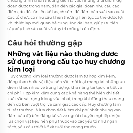
chương trình khen thưởng diễn ra vào những thời điểm dự
đoán được trong năm, dẫn đến các giai đoạn nhu cầu cao
điểm, do đó cần lên kế hoạch sớm để đảm bảo suất sản xuất.
Các tổ chức có nhu cầu khen thưởng liên tục có thể được lợi
khi thiết lập mối quan hệ cung ứng dài hạn, giúp ưu tiên
sắp xếp lịch sản xuất và duy trì mức giá ổn định.
Câu hỏi thường gặp
Những vật liệu nào thường được
sử dụng trong cấu tạo huy chương
kim loại
Huy chương kim loại thường được làm từ hợp kim kẽm,
đồng thau hoặc vật liệu nền sắt, mỗi loại mang lại những ưu
điểm khác nhau về trọng lượng, khả năng tái tạo chi tiết và
chi phí. Hợp kim kẽm cung cấp khả năng thể hiện chi tiết
xuất sắc và trọng lượng vừa phải, trong khi đồng thau mang
đến độ bền vượt trội và cảm giác cao cấp. Huy chương làm
từ sắt thường là lựa chọn tiết kiệm chi phí nhất nhưng vẫn
đảm bảo độ bền đáng kể và vẻ ngoài chuyên nghiệp. Việc
lựa chọn vật liệu nền phụ thuộc vào các yếu tố như ngân
sách, yêu cầu thiết kế và tuổi thọ mong muốn.