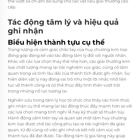
thể vượt xa chi phí bổ sung cho các vật liệu giải thưởng cao
cấp.
Tác động tâm lý và hiệu quả
ghi nhận
Biểu hiện thành tựu cụ thể
Trọng lượng và cảm giác chắc tay của huy chương kim loại
đóng góp đáng kể vào tác động tâm lý đối với người nhận.
Khác với các lựa chọn thay thế nhẹ hơn, các giải thưởng kim
loại chất lượng mang lại trải nghiệm xúc giác, củng cố tầm
quan trọng và tính lâu dài của thành tích được ghi nhận. Sự
hiện diện vật lý này đóng vai trò như một lời nhắc nhở liên
tục về thành công và có thể thúc đẩy tinh thần vượt trội
trong những nỗ lực tương lai.
Nghiên cứu trong tâm lý học tổ chức cho thấy các hình thức
ghi nhận cụ thể mang lại tác động thúc đẩy mạnh hơn so với
các lựa chọn mang tính nghi lễ hay kỹ thuật số thuần túy.
Hành động cầm trên tay và quan sát một tấm huy chương
kim loại được chế tác công phu tạo ra trải nghiệm đa giác
quan, từ đó củng cố việc ghi nhớ và kết nối cảm xúc với
thành tựu đã đạt được. Tác động tâm lý gia tăng này giúp