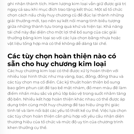
ghi nhận thành tích. Hàm lượng kim loại vẫn giữ được giá trị
ngay cả sau khi mục đích trao tặng kết thúc. Một số tổ chức
chọn cách nấu chảy huy chương cũ để đúc lại thành những
giải thưởng mới, tạo nên sự kết nối mang tính biểu tượng
giữa những thành tựu trong quá khứ và hiện tại. Khả năng
tái chế này đại diện cho một lợi thế bổ sung của các giải
thưởng bằng kim loại so với các lựa chọn bằng nhựa hoặc
vật liệu tổng hợp mà có thể không dễ dàng tái chế.
Các tùy chọn hoàn thiện nào có
sẵn cho huy chương kim loại
Các huy chương kim loại có thể được xử lý hoàn thiện với
nhiều loại hình thức như mạ vàng, bạc, đồng, đồng thau và
các tùy chọn mạ cổ điển. Các kỹ thuật hoàn thiện bổ sung
bao gồm phun cát để tạo bề mặt nhám, đổ men màu để làm
điểm nhấn màu sắc và phủ lớp bảo vệ trong suốt nhằm tăng
độ bền. Nhiều kết hợp hoàn thiện khác nhau có thể được áp
dụng trên cùng một huy chương để tạo hiệu ứng thị giác
tinh tế và làm nổi bật các yếu tố thiết kế cụ thể. Việc lựa chọn
các tùy chọn hoàn thiện cần phù hợp với yêu cầu nhận diện
thương hiệu của tổ chức và mức độ uy tín của chương trình
khen thưởng cụ thể.