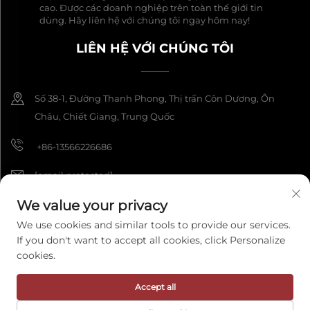
cao. Được các doanh nghiệp trên toàn thế giới tin
dùng. Hãy liên hệ với chúng tôi ngay hôm nay!
LIÊN HỆ VỚI CHÚNG TÔI
Số 38-1, Đường Thanh Phong, Thị trấn Côn Dương, Ôn
Châu, Chiết Giang, Trung Quốc
+86-13566226686
[email protected]
We value your privacy
We use cookies and similar tools to provide our services.
Bản quyền © 2026 Công ty TNHH Thủ công Mỹ nghệ Wenzhou
If you don't want to accept all cookies, click Personalize
Fengke. Tất cả các quyền được bảo lưu.
Chính sách bảo mật
cookies.
Accept all