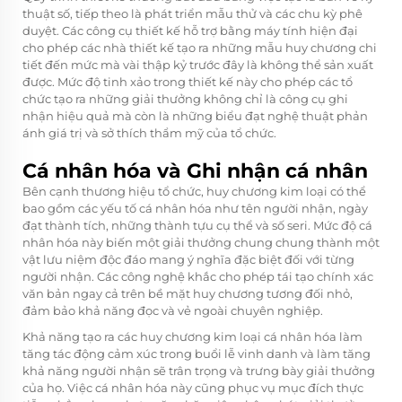
thuật số, tiếp theo là phát triển mẫu thử và các chu kỳ phê
duyệt. Các công cụ thiết kế hỗ trợ bằng máy tính hiện đại
cho phép các nhà thiết kế tạo ra những mẫu huy chương chi
tiết đến mức mà vài thập kỷ trước đây là không thể sản xuất
được. Mức độ tinh xảo trong thiết kế này cho phép các tổ
chức tạo ra những giải thưởng không chỉ là công cụ ghi
nhận hiệu quả mà còn là những biểu đạt nghệ thuật phản
ánh giá trị và sở thích thẩm mỹ của tổ chức.
Cá nhân hóa và Ghi nhận cá nhân
Bên cạnh thương hiệu tổ chức, huy chương kim loại có thể
bao gồm các yếu tố cá nhân hóa như tên người nhận, ngày
đạt thành tích, những thành tựu cụ thể và số seri. Mức độ cá
nhân hóa này biến một giải thưởng chung chung thành một
vật lưu niệm độc đáo mang ý nghĩa đặc biệt đối với từng
người nhận. Các công nghệ khắc cho phép tái tạo chính xác
văn bản ngay cả trên bề mặt huy chương tương đối nhỏ,
đảm bảo khả năng đọc và vẻ ngoài chuyên nghiệp.
Khả năng tạo ra các huy chương kim loại cá nhân hóa làm
tăng tác động cảm xúc trong buổi lễ vinh danh và làm tăng
khả năng người nhận sẽ trân trọng và trưng bày giải thưởng
của họ. Việc cá nhân hóa này cũng phục vụ mục đích thực