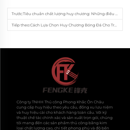
Trước:
Tiêu chuẩn chất lượng huy chương: Những điều mà người mua toàn cầu nên cân nhắc
Tiếp theo:
Cách Lựa Chọn Huy Chương Bóng Đá Cho Trường Học, Câu Lạc Bộ Và Các Giải Thi Đấu
Công ty TNHH Thủ công Phong Khắc Ôn Châu
cung cấp huy hiệu theo yêu cầu, đồng xu lưu niệm
và huy hiệu cài cho khách hàng toàn cầu. Với kỹ
thuật chế tác chính xác và sản xuất trọn gói, chúng
tôi mang đến các sản phẩm thủ công bằng kim
loại chất lượng cao, chi tiết phong phú và độ bền