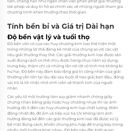
tiễn, chẳng hạn như ngăn chặn việc phân phát giải thưởng
trái phép và duy trì hồ sơ chính xác về những người tham gia
chương trình khen thưởng theo thời gian.
Tính bền bỉ và Giá trị Dài hạn
Độ bền vật lý và tuổi thọ
Độ bền vốn có của các huy chương kim loại thể hiện một
trong những lợi thế đáng kể nhất của chúng so với các vật
liệu giải thưởng thay thế. Các giải thưởng kim loại được sản
xuất đúng cách có thể chịu được hàng chục năm sử dụng,
trưng bày, thậm chí cả những lần rơi rớt vô tình mà không bị
hư hại. Độ bền này đảm bảo rằng giá trị công nhận của giải
thưởng vẫn tồn tại lâu dài sau buổi lễ trao giải ban đầu, đóng
vai trò là lời nhắc nhở vĩnh viễn về thành tích của người
nhận.
Các yếu tố môi trường làm suy giảm nhanh chóng giấy
chứng nhận bằng giấy hoặc huy chương nhựa thì lại ảnh
hưởng rất ít đến các huy chương kim loại chất lượng. Biến
động nhiệt độ, độ ẩm và tiếp xúc tia UV không làm ảnh
hưởng đáng kể đến các giải thưởng kim loại đã được xử lý
bề mặt đúng cách, khiến chúng phù hợp để trưng bày trong
nhiều môi trường khác nhau. Độ bền này đặc biệt quan