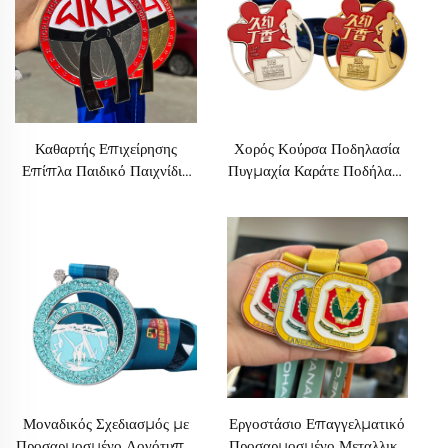
Καθαρτής Επιχείρησης
Χορός Κούρσα Ποδηλασία
Επίπλα Παιδικό Παιχνίδια
Πυγμαχία Καράτε Ποδήλατο
Βραβεία Σούβενιρ Μετάλλιο
Μπάσκετ Μαραθώνιος
Καράτε Τρέξιμο
Ποδόσφαιρο Θαυμαστό
Μετάλλιο
Μοναδικός Σχεδιασμός με
Εργοστάσιο Επαγγελματικό
Προσαρμοσμένο Λογότυπο,
Προσαρμοσμένο Μεταλλικό