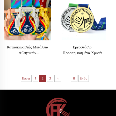
Μετάλλια
Αγώνες Δρόμου Αθλητικά
Βραβεία
Κατασκευαστής Μετάλλια
Εργοστάσιο
Αθλητικών
Προσαρμοσμένα Χρυσά
Προσαρμοσμένου Σχεδίου
Αθλητικά Μετάλλια
Ποδήλατο Κολύμβηση
Προσαρμοσμένα Βραβεία
Τριάθλο Αγώνας Μετάλλιο
Φτηνό Μετάλλιο
Ποδήλατο Ισορροπίας
Ποδοσφαίρου Βόλεϊ Με
...
Προηγ
1
2
3
4
8
Επόμ
Κορδόνι