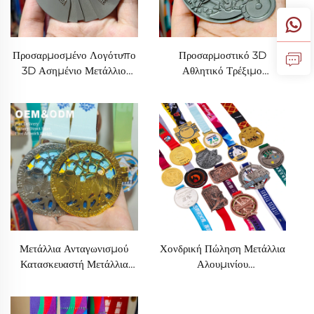
Προσαρμοσμένο Λογότυπο
Προσαρμοστικό 3D
3D Ασημένιο Μετάλλιο
Αθλητικό Τρέξιμο
Αθλητικό Τελειωτή
Μαραθώνιος Μετάλλιο
Μαραθωνίους
Ασημένιο Κράμα
Διασκεδαστικό Τρέξιμο
Ψευδαργύρου Μεταλλικά
Μεταλλικά Μετάλλια με
Μετάλλια με Κορδόνι
Κορδόνι
Μετάλλια Ανταγωνισμού
Χονδρική Πώληση Μετάλλια
Κατασκευαστή Μετάλλια
Αλουμινίου
Διαγωνισμού Μαραθωνίου
Προσαρμοσμένου
Τρέξιμο Ποδόσφαιρο
Λογότυπου Χρυσά 3D
Κολύμβηση Αθλητικά
Παιδικός Μαραθώνας