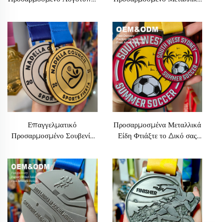
Λαμπερό Μεταλλικό
Μετάλλιο Βραβείου
Βραβείο, Κράμα
Μαραθωνίου Ποδόσφαιρο
Ψευδαργύρου με Γυαλιστερή
Τρόπαιο Μεταλλικό
Επιφάνεια, Μετάλλιο για
Μετάλλιο
Μαραθώνιο, Κυκλικό Κενό
Μετάλλιο
Επαγγελματικό
Προσαρμοσμένα Μεταλλικά
Προσαρμοσμένο Σουβενίρ
Είδη Φτιάξτε το Δικό σας
Μετάλλια Ποδόσφαιρο
Μετάλλιο Ποδόσφαιρο
Μεταλλικά Χρυσά Ασημένια
Μαραθώνιος Κούπα
Χάλκινα Βραβείο Αγώνα
Ποδόσφαιρο Αθλητικά
Ποδόσφαιρο Μετάλλιο
Μετάλλια με Κορδόνι