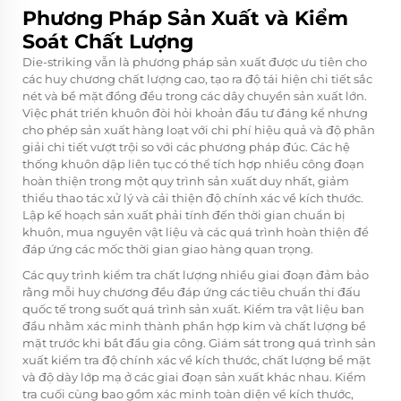
Phương Pháp Sản Xuất và Kiểm
Soát Chất Lượng
Die-striking vẫn là phương pháp sản xuất được ưu tiên cho
các huy chương chất lượng cao, tạo ra độ tái hiện chi tiết sắc
nét và bề mặt đồng đều trong các dây chuyền sản xuất lớn.
Việc phát triển khuôn đòi hỏi khoản đầu tư đáng kể nhưng
cho phép sản xuất hàng loạt với chi phí hiệu quả và độ phân
giải chi tiết vượt trội so với các phương pháp đúc. Các hệ
thống khuôn dập liên tục có thể tích hợp nhiều công đoạn
hoàn thiện trong một quy trình sản xuất duy nhất, giảm
thiểu thao tác xử lý và cải thiện độ chính xác về kích thước.
Lập kế hoạch sản xuất phải tính đến thời gian chuẩn bị
khuôn, mua nguyên vật liệu và các quá trình hoàn thiện để
đáp ứng các mốc thời gian giao hàng quan trọng.
Các quy trình kiểm tra chất lượng nhiều giai đoạn đảm bảo
rằng mỗi huy chương đều đáp ứng các tiêu chuẩn thi đấu
quốc tế trong suốt quá trình sản xuất. Kiểm tra vật liệu ban
đầu nhằm xác minh thành phần hợp kim và chất lượng bề
mặt trước khi bắt đầu gia công. Giám sát trong quá trình sản
xuất kiểm tra độ chính xác về kích thước, chất lượng bề mặt
và độ dày lớp mạ ở các giai đoạn sản xuất khác nhau. Kiểm
tra cuối cùng bao gồm xác minh toàn diện về kích thước,