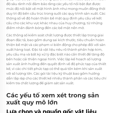
độ sâu rãnh nổi đảm bảo rằng các yếu tố nổi bật đạt được
mức độ nổi bật về mặt hình ảnh như mong muốn đồng thời
duy trì độ bền cấu trúc trong suốt các quy trình sản xuất. Các
thông số về độ hoàn thiện bề mặt quy định yêu cầu về kết
cấu cho các khu vực khác nhau của huy chương, từ những
điểm nhấn đánh bóng đến các bề mặt nền mờ.
Các thông số kiểm soát chất lượng được thiết lập trong giai
đoạn đặc tả, bao gồm dung sai kích thước, tiêu chuẩn hoàn
thiện bề mặt và các phạm vi biến động cho phép đối với sản
xuất hàng loạt. Đặc tả vật liệu nêu rõ thành phần hợp kim,
yêu cầu mạ và bất kỳ xử lý đặc biệt nào cần thiết để tăng độ
bền hoặc cải thiện ngoại hình. Việc lập kế hoạch số lượng
sản xuất ảnh hưởng đến quyết định về độ phức tạp của thiết
kế, vì các chi tiết phức tạp có thể quá tốn kém khi sản xuất
với số lượng lớn. Các gói tài liệu kỹ thuật bao gồm hướng
dẫn lắp ráp cho các thiết kế nhiều thành phần và các tiêu chí
kiểm tra chất lượng để giám sát sản xuất.
Các yếu tố xem xét trong sản
xuất quy mô lớn
Lựa chọn và nguồn gốc vật liệu