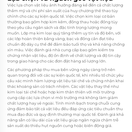
Việc lựa chọn vật liệu ảnh hưởng đáng kể đến cả chất lượng
thẩm mỹ và chi phí sản xuất của
huy chương thể thao tùy
chỉnh
cho các sự kiện quốc tế. Việc chọn kim loại cơ bản
thường bao gồm hợp kim kẽm, đồng thau hoặc đồng tùy
theo yêu cầu ngân sách và đặc tính trọng lượng mong
muốn. Lớp mạ kim loại quý tăng thêm uy tín và độ bền, với
các lớp hoàn thiện bằng vàng, bạc và đồng cần đạt tiêu
chuẩn độ dày cụ thể để đảm bảo tuổi thọ và khả năng chống
xỉn màu. Việc đánh giá nhà cung cấp bao gồm kiểm tra
chứng nhận vật liệu, độ ổn định về chất lượng và độ tin cậy
trong giao hàng cho các đơn đặt hàng số lượng lớn.
Các phương pháp thu mua bền vững ngày càng trở nên
quan trọng đối với các sự kiện quốc tế, khi nhiều tổ chức yêu
cầu xác minh hàm lượng vật liệu tái chế và chứng nhận khai
thác khoáng sản có trách nhiệm. Các vật liệu thay thế như
kim loại tái chế hoặc hợp kim thân thiện với môi trường
cung cấp các lựa chọn vì môi trường mà không làm giảm
chất lượng hay vẻ ngoài. Tính minh bạch trong chuỗi cung
ứng đảm bảo tất cả vật liệu đều đáp ứng các tiêu chuẩn thu
mua đạo đức và quy định thương mại quốc tế. Đánh giá khả
năng sẵn có lâu dài của vật liệu giúp ngăn ngừa chậm trễ
sản xuất do thiếu hụt nguồn cung hoặc biến động giá.