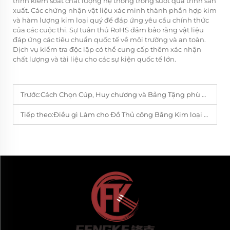
trình kiểm soát chất lượng hệ thống trong suốt quá trình sản
xuất. Các chứng nhận vật liệu xác minh thành phần hợp kim
và hàm lượng kim loại quý để đáp ứng yêu cầu chính thức
của các cuộc thi. Sự tuân thủ RoHS đảm bảo rằng vật liệu
đáp ứng các tiêu chuẩn quốc tế về môi trường và an toàn.
Dịch vụ kiểm tra độc lập có thể cung cấp thêm xác nhận
chất lượng và tài liệu cho các sự kiện quốc tế lớn.
Trước:
Cách Chọn Cúp, Huy chương và Bảng Tặng phù hợp với Sự kiện Doanh nghiệp
Tiếp theo:
Điều gì Làm cho Đồ Thủ công Bằng Kim loại Bền bỉ Trở thành Lựa chọn Tốt nhất cho Quà tặng Kỷ niệm?