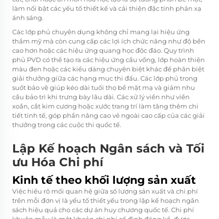
làm nổi bật các yếu tố thiết kế và cải thiện đặc tính phản xạ
ánh sáng.
Các lớp phủ chuyên dụng không chỉ mang lại hiệu ứng
thẩm mỹ mà còn cung cấp các lợi ích chức năng như độ bền
cao hơn hoặc các hiệu ứng quang học độc đáo. Quy trình
phủ PVD có thể tạo ra các hiệu ứng cầu vồng, lớp hoàn thiện
màu đen hoặc các kiểu dáng chuyên biệt khác để phân biệt
giải thưởng giữa các hạng mục thi đấu. Các lớp phủ trong
suốt bảo vệ giúp kéo dài tuổi thọ bề mặt mạ và giảm nhu
cầu bảo trì khi trưng bày lâu dài. Các xử lý viền như viền
xoắn, cắt kim cương hoặc xước trang trí làm tăng thêm chi
tiết tinh tế, góp phần nâng cao vẻ ngoài cao cấp của các giải
thưởng trong các cuộc thi quốc tế.
Lập Kế hoạch Ngân sách và Tối
ưu Hóa Chi phí
Kinh tế theo khối lượng sản xuất
Việc hiểu rõ mối quan hệ giữa số lượng sản xuất và chi phí
trên mỗi đơn vị là yếu tố thiết yếu trong lập kế hoạch ngân
sách hiệu quả cho các dự án huy chương quốc tế. Chi phí