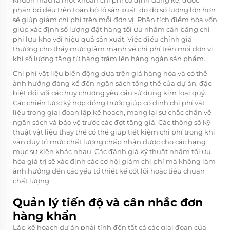
khuôn mẫu là một khoản chi phí cố định đáng kể, được
phân bổ đều trên toàn bộ lô sản xuất, do đó số lượng lớn hơn
sẽ giúp giảm chi phí trên mỗi đơn vị. Phân tích điểm hòa vốn
giúp xác định số lượng đặt hàng tối ưu nhằm cân bằng chi
phí lưu kho với hiệu quả sản xuất. Việc điều chỉnh giá
thường cho thấy mức giảm mạnh về chi phí trên mỗi đơn vị
khi số lượng tăng từ hàng trăm lên hàng ngàn sản phẩm.
Chi phí vật liệu biến động dựa trên giá hàng hóa và có thể
ảnh hưởng đáng kể đến ngân sách tổng thể của dự án, đặc
biệt đối với các huy chương yêu cầu sử dụng kim loại quý.
Các chiến lược ký hợp đồng trước giúp cố định chi phí vật
liệu trong giai đoạn lập kế hoạch, mang lại sự chắc chắn về
ngân sách và bảo vệ trước các đợt tăng giá. Các thông số kỹ
thuật vật liệu thay thế có thể giúp tiết kiệm chi phí trong khi
vẫn duy trì mức chất lượng chấp nhận được cho các hạng
mục sự kiện khác nhau. Các đánh giá kỹ thuật nhằm tối ưu
hóa giá trị sẽ xác định các cơ hội giảm chi phí mà không làm
ảnh hưởng đến các yếu tố thiết kế cốt lõi hoặc tiêu chuẩn
chất lượng.
Quản lý tiến độ và cân nhắc đơn
hàng khẩn
Lập kế hoạch dự án phải tính đến tất cả các giai đoạn của