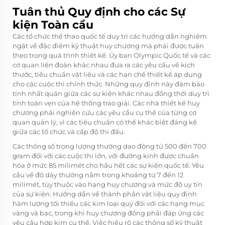
Tuân thủ Quy định cho các Sự
kiện Toàn cầu
Các tổ chức thể thao quốc tế duy trì các hướng dẫn nghiêm
ngặt về đặc điểm kỹ thuật huy chương mà phải được tuân
theo trong quá trình thiết kế. Ủy ban Olympic Quốc tế và các
cơ quan liên đoàn khác nhau đưa ra các yêu cầu về kích
thước, tiêu chuẩn vật liệu và các hạn chế thiết kế áp dụng
cho các cuộc thi chính thức. Những quy định này đảm bảo
tính nhất quán giữa các sự kiện khác nhau đồng thời duy trì
tính toàn vẹn của hệ thống trao giải. Các nhà thiết kế huy
chương phải nghiên cứu các yêu cầu cụ thể của từng cơ
quan quản lý, vì các tiêu chuẩn có thể khác biệt đáng kể
giữa các tổ chức và cấp độ thi đấu.
Các thông số trọng lượng thường dao động từ 500 đến 700
gram đối với các cuộc thi lớn, với đường kính được chuẩn
hóa ở mức 85 milimét cho hầu hết các sự kiện quốc tế. Yêu
cầu về độ dày thường nằm trong khoảng từ 7 đến 12
milimét, tùy thuộc vào hạng huy chương và mức độ uy tín
của sự kiện. Hướng dẫn về thành phần vật liệu quy định
hàm lượng tối thiểu các kim loại quý đối với các hạng mục
vàng và bạc, trong khi huy chương đồng phải đáp ứng các
yêu cầu hợp kim cụ thể. Việc hiểu rõ các thông số kỹ thuật