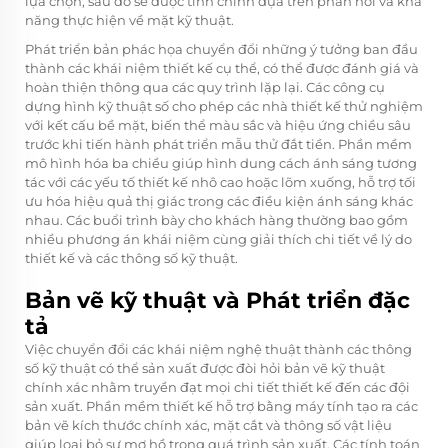
lựa chọn, sau đó sẽ được tinh chỉnh dựa trên phản hồi và khả
năng thực hiện về mặt kỹ thuật.
Phát triển bản phác họa chuyển đổi những ý tưởng ban đầu
thành các khái niệm thiết kế cụ thể, có thể được đánh giá và
hoàn thiện thông qua các quy trình lặp lại. Các công cụ
dựng hình kỹ thuật số cho phép các nhà thiết kế thử nghiệm
với kết cấu bề mặt, biến thể màu sắc và hiệu ứng chiều sâu
trước khi tiến hành phát triển mẫu thử đắt tiền. Phần mềm
mô hình hóa ba chiều giúp hình dung cách ánh sáng tương
tác với các yếu tố thiết kế nhô cao hoặc lõm xuống, hỗ trợ tối
ưu hóa hiệu quả thị giác trong các điều kiện ánh sáng khác
nhau. Các buổi trình bày cho khách hàng thường bao gồm
nhiều phương án khái niệm cùng giải thích chi tiết về lý do
thiết kế và các thông số kỹ thuật.
Bản vẽ kỹ thuật và Phát triển đặc
tả
Việc chuyển đổi các khái niệm nghệ thuật thành các thông
số kỹ thuật có thể sản xuất được đòi hỏi bản vẽ kỹ thuật
chính xác nhằm truyền đạt mọi chi tiết thiết kế đến các đội
sản xuất. Phần mềm thiết kế hỗ trợ bằng máy tính tạo ra các
bản vẽ kích thước chính xác, mặt cắt và thông số vật liệu
giúp loại bỏ sự mơ hồ trong quá trình sản xuất. Các tính toán