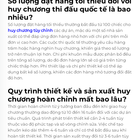
Số lượng đặt hàng tối thiểu đối với
huy chương thi đấu quốc tế là bao
nhiêu?
Số lượng đặt hàng tối thiểu thường bắt đầu từ 100 chiếc cho
huy chương tùy chỉnh
các dự án, mặc dù một số nhà sản
xuất có thể đáp ứng đơn hàng nhỏ hơn với chi phí trên mỗi
đơn vị cao hơn. Các cuộc thi quốc tế thường yêu cầu hàng
trăm hoặc hàng nghìn huy chương, khiến giá theo số lượng
trở nên thuận lợi hơn. Chi phí khuôn mẫu được phân bổ đều
trên tổng số lượng, do đó đơn hàng lớn sẽ có giá trên từng
chiếc thấp hơn. Phí thiết lập và chi phí thiết kế có thể áp
dụng bất kể số lượng, khiến các đơn hàng nhỏ tương đối đắt
đỏ hơn.
Quy trình thiết kế và sản xuất huy
chương hoàn chỉnh mất bao lâu?
Thời gian hoàn chỉnh từ ý tưởng ban đầu đến khi giao huy
chương thường dao động từ 10 đến 16 tuần đối với các dự án
tiêu chuẩn. Quá trình phát triển thiết kế cần 2-4 tuần tùy
thuộc vào độ phức tạp và số vòng chỉnh sửa. Việc chế tạo
khuôn kéo dài thêm 4-6 tuần và chỉ có thể bắt đầu sau khi
hoàn tất thiết kế. Thời gian sản xuất thay đổi từ 3-6 tuần tùy