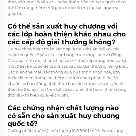
theo số lượng và yêu cầu hoàn thiện. Vận chuyển quốc tế có
thể làm tăng thêm thời gian do xử lý thủ tục hải quan và
giấy tờ.
Có thể sản xuất huy chương với
các lớp hoàn thiện khác nhau cho
các cấp độ giải thưởng không?
Có, tùy chọn hoàn thiện kết hợp là tiêu chuẩn đối với các
cuộc thi quốc tế yêu cầu các hạng mục vàng, bạc và đồng.
Các quy trình mạ khác nhau có thể được áp dụng trên cùng
một thiết kế cơ sở để tạo ra các cấp độ giải thưởng riêng biệt.
Các biến thể màu sắc thông qua quá trình anod hóa, sơn
hoặc đổ men mang lại thêm các lựa chọn phân biệt. Bộ
khuôn cơ bản đồng nhất đảm bảo kích thước và các yếu tố
thiết kế thống nhất trên tất cả các biến thể hoàn thiện đồng
thời duy trì hiệu quả về chi phí.
Các chứng nhận chất lượng nào
có sẵn cho sản xuất huy chương
quốc tế?
Chứng nhận quản lý chất lượng ISO 9001 thể hiện các quy