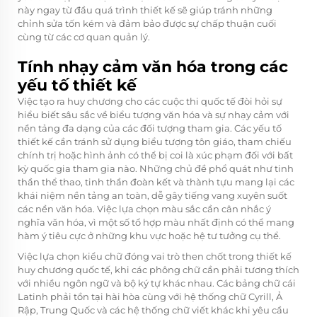
này ngay từ đầu quá trình thiết kế sẽ giúp tránh những
chỉnh sửa tốn kém và đảm bảo được sự chấp thuận cuối
cùng từ các cơ quan quản lý.
Tính nhạy cảm văn hóa trong các
yếu tố thiết kế
Việc tạo ra huy chương cho các cuộc thi quốc tế đòi hỏi sự
hiểu biết sâu sắc về biểu tượng văn hóa và sự nhạy cảm với
nền tảng đa dạng của các đối tượng tham gia. Các yếu tố
thiết kế cần tránh sử dụng biểu tượng tôn giáo, tham chiếu
chính trị hoặc hình ảnh có thể bị coi là xúc phạm đối với bất
kỳ quốc gia tham gia nào. Những chủ đề phổ quát như tinh
thần thể thao, tinh thần đoàn kết và thành tựu mang lại các
khái niệm nền tảng an toàn, dễ gây tiếng vang xuyên suốt
các nền văn hóa. Việc lựa chọn màu sắc cần cân nhắc ý
nghĩa văn hóa, vì một số tổ hợp màu nhất định có thể mang
hàm ý tiêu cực ở những khu vực hoặc hệ tư tưởng cụ thể.
Việc lựa chọn kiểu chữ đóng vai trò then chốt trong thiết kế
huy chương quốc tế, khi các phông chữ cần phải tương thích
với nhiều ngôn ngữ và bộ ký tự khác nhau. Các bảng chữ cái
Latinh phải tồn tại hài hòa cùng với hệ thống chữ Cyrill, Ả
Rập, Trung Quốc và các hệ thống chữ viết khác khi yêu cầu