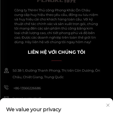
Công ty TNHH Thủ công Phong Khắc Ôn Châu
cung cấp huy hiệu theo yêu cầu, đồng xu lưu niệm
và huy hiệu cài cho khách hàng toàn cầu. Với kỹ
thuật chế tác chính xác và sản xuất trọn gói, chúng
tôi mang đến các sản phẩm thủ công bằng kim
loại chất lượng cao, chi tiết phong phú và độ bền
cao. Được các doanh nghiệp trên toàn thế giới tin
dùng. Hãy liên hệ với chúng tôi ngay hôm nay!
LIÊN HỆ VỚI CHÚNG TÔI
Số 38-1, Đường Thanh Phong, Thị trấn Côn Dương, Ôn
Châu, Chiết Giang, Trung Quốc
+86-13566226686
[email protected]
We value your privacy