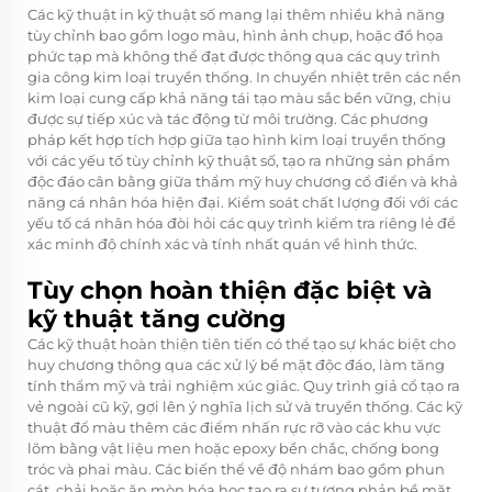
Các kỹ thuật in kỹ thuật số mang lại thêm nhiều khả năng
tùy chỉnh bao gồm logo màu, hình ảnh chụp, hoặc đồ họa
phức tạp mà không thể đạt được thông qua các quy trình
gia công kim loại truyền thống. In chuyển nhiệt trên các nền
kim loại cung cấp khả năng tái tạo màu sắc bền vững, chịu
được sự tiếp xúc và tác động từ môi trường. Các phương
pháp kết hợp tích hợp giữa tạo hình kim loại truyền thống
với các yếu tố tùy chỉnh kỹ thuật số, tạo ra những sản phẩm
độc đáo cân bằng giữa thẩm mỹ huy chương cổ điển và khả
năng cá nhân hóa hiện đại. Kiểm soát chất lượng đối với các
yếu tố cá nhân hóa đòi hỏi các quy trình kiểm tra riêng lẻ để
xác minh độ chính xác và tính nhất quán về hình thức.
Tùy chọn hoàn thiện đặc biệt và
kỹ thuật tăng cường
Các kỹ thuật hoàn thiện tiên tiến có thể tạo sự khác biệt cho
huy chương thông qua các xử lý bề mặt độc đáo, làm tăng
tính thẩm mỹ và trải nghiệm xúc giác. Quy trình giả cổ tạo ra
vẻ ngoài cũ kỹ, gợi lên ý nghĩa lịch sử và truyền thống. Các kỹ
thuật đổ màu thêm các điểm nhấn rực rỡ vào các khu vực
lõm bằng vật liệu men hoặc epoxy bền chắc, chống bong
tróc và phai màu. Các biến thể về độ nhám bao gồm phun
cát, chải hoặc ăn mòn hóa học tạo ra sự tương phản bề mặt,