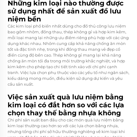
Những kim loại nào thường được
sử dụng nhất để sản xuất đồ lưu
niệm bền
Các kim loại phổ biến nhất dùng cho đồ thủ công lưu niệm
bao gồm nhôm, đồng thau, thép không gỉ và hợp kim kẽm,
mỗi loại mang lại những ưu điểm riêng phù hợp với các ứng
dụng khác nhau. Nhôm cung cấp khả năng chống ăn mòn
tốt và đặc tính nhẹ, trong khi đồng thau mang vẻ đẹp cổ
điển cùng độ bền cao. Thép không gỉ mang lại khả năng
chống ăn mòn tối đa trong môi trường khắc nghiệt, và hợp
kim kẽm cho phép tạo chi tiết tinh xảo với chi phí cạnh
tranh. Việc lựa chọn phụ thuộc vào các yếu tố như ngân sách,
kiểu dáng mong muốn, điều kiện sử dụng dự kiến và yêu
cầu sản xuất.
Việc sản xuất quà lưu niệm bằng
kim loại có đắt hơn so với các lựa
chọn thay thế bằng nhựa không
Chi phí sản xuất ban đầu cho các món quà lưu niệm bằng
kim loại thường cao hơn so với các lựa chọn bằng nhựa,
nhưng tổng chi phí sở hữu thường nghiêng về kim loại khi