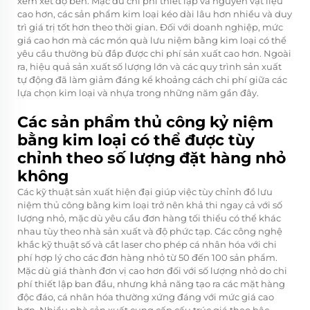
xem xét độ bền. Mặc dù chi phí thiết lập và nguyên vật liệu
cao hơn, các sản phẩm kim loại kéo dài lâu hơn nhiều và duy
trì giá trị tốt hơn theo thời gian. Đối với doanh nghiệp, mức
giá cao hơn mà các món quà lưu niệm bằng kim loại có thể
yêu cầu thường bù đắp được chi phí sản xuất cao hơn. Ngoài
ra, hiệu quả sản xuất số lượng lớn và các quy trình sản xuất
tự động đã làm giảm đáng kể khoảng cách chi phí giữa các
lựa chọn kim loại và nhựa trong những năm gần đây.
Các sản phẩm thủ công kỷ niệm
bằng kim loại có thể được tùy
chỉnh theo số lượng đặt hàng nhỏ
không
Các kỹ thuật sản xuất hiện đại giúp việc tùy chỉnh đồ lưu
niệm thủ công bằng kim loại trở nên khả thi ngay cả với số
lượng nhỏ, mặc dù yêu cầu đơn hàng tối thiểu có thể khác
nhau tùy theo nhà sản xuất và độ phức tạp. Các công nghệ
khắc kỹ thuật số và cắt laser cho phép cá nhân hóa với chi
phí hợp lý cho các đơn hàng nhỏ từ 50 đến 100 sản phẩm.
Mặc dù giá thành đơn vị cao hơn đối với số lượng nhỏ do chi
phí thiết lập ban đầu, nhưng khả năng tạo ra các mặt hàng
độc đáo, cá nhân hóa thường xứng đáng với mức giá cao
hơn. Nhiều nhà sản xuất cung cấp cấu trúc giá theo bậc,