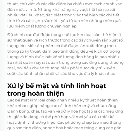
thuật, chữ viết và các đặc điểm ba chiều một cách chính xác
đến mức vi mô. Những khả năng này vượt trội hơn so với
nhiều vật liệu khác, đặc biệt trong việc thể hiện các chi tiết
tinh tế và các cạnh sắc nét – yếu tố tạo nên những món quà
lưu niệm chất lượng chuyên nghiệp.
Độ chính xác đạt được trong chế tạo kim loại còn thể hiện ở
sự nhất quán về kích thước trong các dây chuyền sản xuất số
lượng lớn. Mỗi sản phẩm có thể được sản xuất đúng theo
thông số kỹ thuật, đảm bảo tính đồng đều về kích cỡ, trọng
lượng và hình thức, bất kể số lượng đơn hàng là bao nhiêu.
Sự nhất quán này rất quan trọng trong các ứng dụng thương
mại, nơi tiêu chuẩn thương hiệu phải được duy trì xuyên
suốt các kênh phân phối và các khu vực địa lý khác nhau.
Xử lý bề mặt và tính linh hoạt
trong hoàn thiện
Các bề mặt kim loại chấp nhận nhiều kỹ thuật hoàn thiện
khác nhau, giúp nâng cao cả tính thẩm mỹ và chức năng.
Đánh bóng, chải, tạo vân và xử lý hóa học tạo ra các hiệu ứng
thị giác đa dạng có thể phù hợp với mọi yêu cầu thiết kế
hoặc định vị thương hiệu. Các phương pháp tạo màu thông
qua sơn tĩnh điện, anode hóa hoặc men tráng cung cấp gần