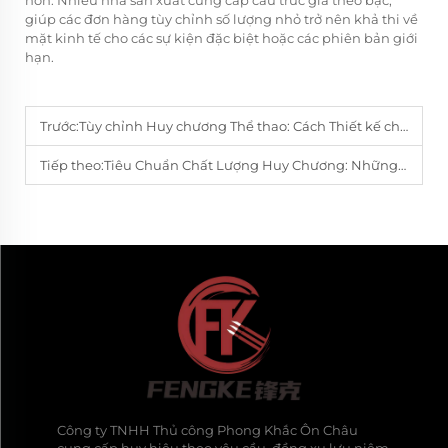
giúp các đơn hàng tùy chỉnh số lượng nhỏ trở nên khả thi về
mặt kinh tế cho các sự kiện đặc biệt hoặc các phiên bản giới
hạn.
Trước:
Tùy chỉnh Huy chương Thể thao: Cách Thiết kế cho Các Giải đấu Quốc tế?
Tiếp theo:
Tiêu Chuẩn Chất Lượng Huy Chương: Những Điều Người Mua Toàn Cầu Nên Cân Nhắc
Công ty TNHH Thủ công Phong Khắc Ôn Châu
cung cấp huy hiệu theo yêu cầu, đồng xu lưu niệm