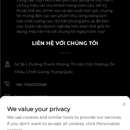
và huy hiệu cài cho khách hàng toàn cầu. Với kỹ
thuật chế tác chính xác và sản xuất trọn gói, chúng
tôi mang đến các sản phẩm thủ công bằng kim
loại chất lượng cao, chi tiết phong phú và độ bền
cao. Được các doanh nghiệp trên toàn thế giới tin
dùng. Hãy liên hệ với chúng tôi ngay hôm nay!
LIÊN HỆ VỚI CHÚNG TÔI
Số 38-1, Đường Thanh Phong, Thị trấn Côn Dương, Ôn
Châu, Chiết Giang, Trung Quốc
+86-13566226686
[email protected]
We value your privacy
We use cookies and similar tools to provide our services.
Bản quyền © 2026 Công ty TNHH Thủ công Mỹ nghệ Wenzhou
If you don't want to accept all cookies, click Personalize
Fengke. Tất cả các quyền được bảo lưu.
Chính sách bảo mật