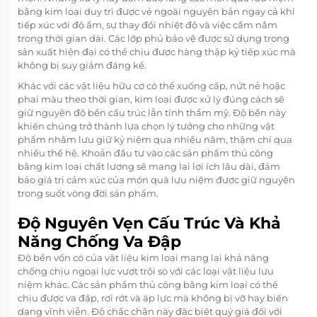
bằng kim loại duy trì được vẻ ngoài nguyên bản ngay cả khi
tiếp xúc với độ ẩm, sự thay đổi nhiệt độ và việc cầm nắm
trong thời gian dài. Các lớp phủ bảo vệ được sử dụng trong
sản xuất hiện đại có thể chịu được hàng thập kỷ tiếp xúc mà
không bị suy giảm đáng kể.
Khác với các vật liệu hữu cơ có thể xuống cấp, nứt nẻ hoặc
phai màu theo thời gian, kim loại được xử lý đúng cách sẽ
giữ nguyên độ bền cấu trúc lẫn tính thẩm mỹ. Độ bền này
khiến chúng trở thành lựa chọn lý tưởng cho những vật
phẩm nhằm lưu giữ kỷ niệm qua nhiều năm, thậm chí qua
nhiều thế hệ. Khoản đầu tư vào các sản phẩm thủ công
bằng kim loại chất lượng sẽ mang lại lợi ích lâu dài, đảm
bảo giá trị cảm xúc của món quà lưu niệm được giữ nguyên
trong suốt vòng đời sản phẩm.
Độ Nguyên Vẹn Cấu Trúc Và Khả
Năng Chống Va Đập
Độ bền vốn có của vật liệu kim loại mang lại khả năng
chống chịu ngoại lực vượt trội so với các loại vật liệu lưu
niệm khác. Các sản phẩm thủ công bằng kim loại có thể
chịu được va đập, rơi rớt và áp lực mà không bị vỡ hay biến
dạng vĩnh viễn. Độ chắc chắn này đặc biệt quý giá đối với